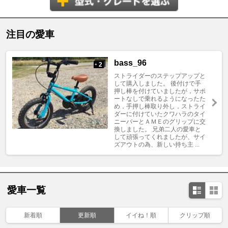
注目の愛車
bass_96
2
+
ストライダーのステップアップと
して購入しました。 後付けで手
押し棒を付けていましたが，サポ
ートなしで乗れるようになったた
め，手押し棒取り外し，ストライ
ダーに付けていたクワハラのタイ
ニーバーとＡＭＥのグリップに交
換しました。 兄弟二人の愛車と
して頑張ってくれましたが、サイ
ズアウトの為、新しい持ち主 ...
愛車一覧
新着順
更新順
イイね！順
クリップ順