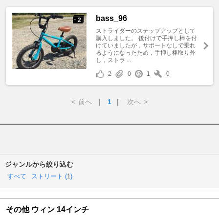
bass_96
2
+
ストライダーのステップアップとして
購入しました。 後付けで手押し棒を付
けていましたが，サポートなしで乗れ
るようになったため，手押し棒取り外
し，ストラ ...
2
0
1
0
<
前へ
｜
1
｜
次へ
>
ジャンルから絞り込む
すべて
ストリート (
1
)
その他 ウィン 14インチ