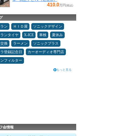
410.0
万円
(税込)
グ
ュラン
ＨＩＤ屋
ソニックデザイン
ュランタイヤ
X-ICE
車検
夏休み
ヤ交換
ラーメン
ソニックプラス
カラ登録記念日
カーオーディオ専門店
コンフィルター
もっと見る
フ会情報