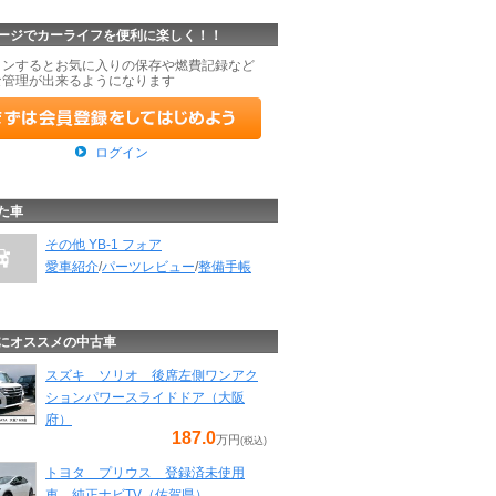
ージでカーライフを便利に楽しく！！
インするとお気に入りの保存や燃費記録など
な管理が出来るようになります
ログイン
た車
その他 YB-1 フォア
愛車紹介
/
パーツレビュー
/
整備手帳
にオススメの中古車
スズキ ソリオ 後席左側ワンアク
ションパワースライドドア（大阪
府）
187.0
万円
(税込)
トヨタ プリウス 登録済未使用
車 純正ナビTV（佐賀県）