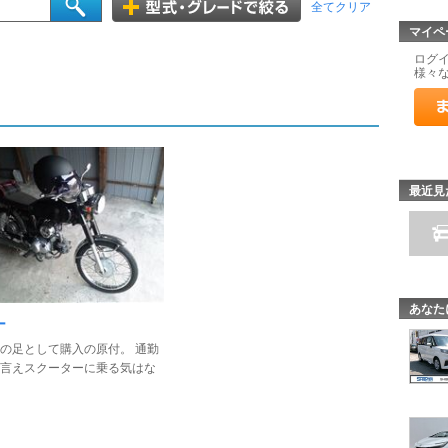
全てクリア
マイペ
ログ
様々
最近見
あなた
ー
の足として購入の原付。 通勤
言えスクーターに乗る気はな