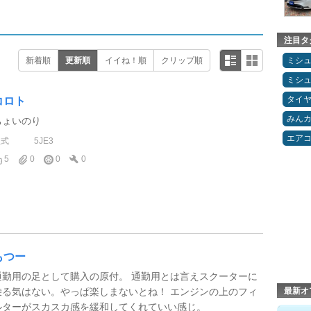
注目タ
新着順
更新順
イイね！順
クリップ順
ミシ
ミシ
タイ
コロト
みん
ちょいのり
エア
型式
5JE3
5
0
0
0
もつー
通勤用の足として購入の原付。 通勤用とは言えスクーターに
乗る気はない。やっぱ楽しまないとね！ エンジンの上のフィ
最新オ
ルターがスカスカ感を緩和してくれていい感じ。