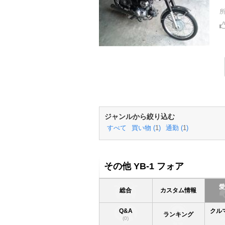
ジャンルから絞り込む
すべて
買い物 (
1
)
通勤 (
1
)
その他 YB-1 フォア
総合
カスタム情報
Q&A
クル
ランキング
(0)