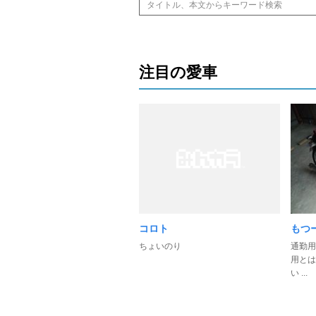
注目の愛車
コロト
もつ
ちょいのり
通勤用
用とは
い ...