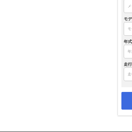
モデ
年式
走行