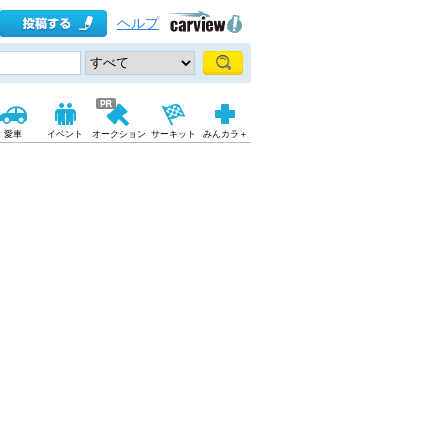
ヘルプ
愛車
イベント
オークション
サーキット
みんカラ＋