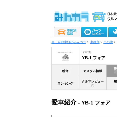
車・自動車SNSみんカラ
車種別
その他
その他
YB-1 フォア
総合
カスタム情報
クルマレビュー
ランキング
(0)
愛車紹介
- YB-1 フォア