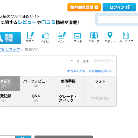
ブログ
イイね！
レビュー
フォト
グループ
スポット
カーライフ
YB-1 フォア
愛車紹介
-
ユーザー評価：
中古車の買取・査定相場を調べる
愛車紹介
パーツレビュー
整備手帳
フォト
(2)
(0)
(0)
(2)
燃費記録
Q&A
グレード・
中古車情報
スペック
(0)
(0)