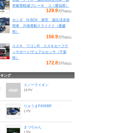
突被害軽減ブレーキ コ（愛知県）
129.9
万円
(税込)
ホンダ N-BOX 新型 届出済未使
用車 片側電動スライドド（愛媛
県）
156.9
万円
(税込)
スズキ ワゴンR スズキセーフテ
ィサポート/デュアルセンサ（千葉
県）
172.8
万円
(税込)
ンキング
スノーライオン
19 PV
りゅうまP406BR
1 PV
まつぢゅん
1 PV