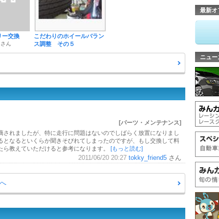
最新オ
テリー交換
こだわりのホイールバラン
 さん
ス調整 その５
ニュー
[パーツ・メンテナンス]
摘されましたが、特に走行に問題はないのでしばらく放置になりまし
るとなるといくらか聞きそびれてしまったのですが、もし交換して料
たら教えていただけると参考になります。
[もっと読む]
2011/06/20 20:27
tokky_friend5
さん
覧へ