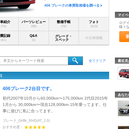
-
406 ブレークの車買取相場を調べる
マイペ
愛車紹介
パーツレビュー
整備手帳
フォト
ログ
(73)
(39)
(70)
(113)
様々
燃費記録
Q&A
グレード・
中古車情報
スペック
(61)
(1)
最近見
全てクリア
ミ
406ブレーク2台目です。
あなた
初代2007年10月から60,000km〜175,000km 2代目2015年
1月から 30,000km〜現在128,000km 15年乗ってます。仕
事に遊びに私に合ってます。
ブレーク_Griffe_RHD(AT_2.0)
おすすめ度：