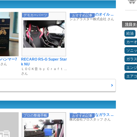
シュアラスターのオイル ...
デモカーパーツ
おすすめ記事
シュアラスター株式会社 さん
注目タ
給油
カー
ソニ
ガラ
ルハンマー7
RECARO RS-G Super Star
 さん
k NU
エン
ＬＯＣＫ音 ｂｙ Ｃｒａｆｔ ...
さん
エア
雨の日もクリアなガラス ...
プロの整備手帳
おすすめ記事
株式会社プロスタッフ さん