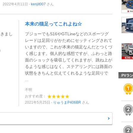
2022年4月11日
kenjit007
さん
本来の猫足ってこれよね☆
てきまし
プジョーでもS16やGTLineなどのスポーツグ
レードは足回りがかためにセッティングされて
いますので、これが本来の猫足なんだとつくづ
)
く感じます。個人的な感想ですが、ふわっと路
面のショックを吸収してくれますが、跳ね上が
るような感じはなく、ステアリングには路面の
状態をきちんと伝えてくれるような足回りで
PVラ
...
不明
おすすめ度：
2021年5月25日
りゅうまP406BR
さん