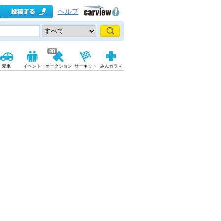
ヘルプ
愛車
イベント
オークション
サーキット
みんカラ＋