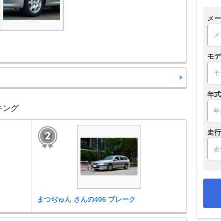
メー
モデ
年式
キング
走行
まつぢゅん さんの406 ブレーク