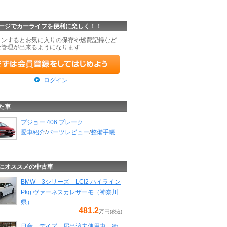
ージでカーライフを便利に楽しく！！
インするとお気に入りの保存や燃費記録など
な管理が出来るようになります
ログイン
た車
プジョー 406 ブレーク
愛車紹介
/
パーツレビュー
/
整備手帳
にオススメの中古車
BMW 3シリーズ LCI2 ハイライン
Pkg ヴァーネスカレザーモ（神奈川
県）
481.2
万円
(税込)
日産 デイズ 届出済未使用車 衝