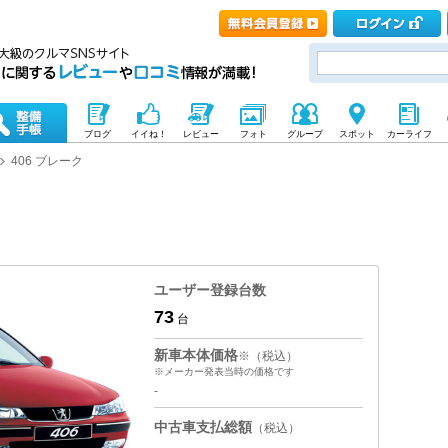
ブログ
イイね！
レビュー
フォト
グループ
スポット
カーライフ
406 ブレーク
ユーザー登録台数
73
台
新車本体価格
※（税込）
※メーカー発表当時の価格です
-
中古車支払総額
（税込）