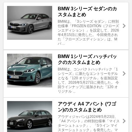
BMW 3シリーズ セダンのカ
スタムまとめ
BMWは、「3シリーズ セダン」に特別
仕様車「FROZEN EDITION（フローズ
ンエディション）」を設定して、2026
年4月15日に発売した。 今回発売され
た「フローズンエディション」は、M
パ ...
BMW 1シリーズ ハッチバッ
クのカスタムまとめ
BMWは、コンパクトハッチバック「1
シリーズ」に新たなエントリーモデル
となる「120 オリジナル」を追加設定
して、2026年5月27日に発売した。 今
回ラインナップに追加された「120 オ
リジナル ...
アウディ A4 アバント (ワゴ
ン)のカスタムまとめ
アウディジャパンは2024年5月23日、
「A4 アバント」の特別仕様車「マイス
ターシュトュック」、「Sライン マイ
スターシュトュック」を発売した。マ