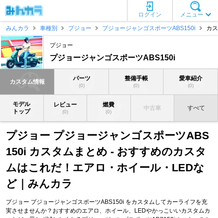
ログイン
メニュー
みんカラ
車種別
プジョー
プジョージャンゴスポーツABS150i
カス
プジョー
プジョージャンゴスポーツABS150i
パーツ
整備手帳
愛車紹介
カスタム情報
(0)
(0)
(0)
モデル
レビュー
燃費
中古車
すべて
トップ
(0)
(0)
プジョー プジョージャンゴスポーツABS
150i カスタムまとめ - おすすめのカスタ
ムはこれだ！エアロ・ホイール・LEDな
ど｜みんカラ
プジョー プジョージャンゴスポーツABS150i をカスタムしてカーライフを充
実させませんか？おすすめのエアロ、ホイール、LEDやかっこいいカスタムカ