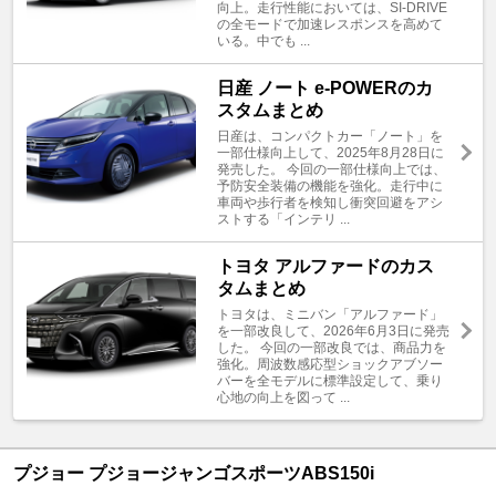
向上。走行性能においては、SI-DRIVE
の全モードで加速レスポンスを高めて
いる。中でも ...
日産 ノート e-POWERのカ
スタムまとめ
日産は、コンパクトカー「ノート」を
一部仕様向上して、2025年8月28日に
発売した。 今回の一部仕様向上では、
予防安全装備の機能を強化。走行中に
車両や歩行者を検知し衝突回避をアシ
ストする「インテリ ...
トヨタ アルファードのカス
タムまとめ
トヨタは、ミニバン「アルファード」
を一部改良して、2026年6月3日に発売
した。 今回の一部改良では、商品力を
強化。周波数感応型ショックアブソー
バーを全モデルに標準設定して、乗り
心地の向上を図って ...
プジョー プジョージャンゴスポーツABS150i