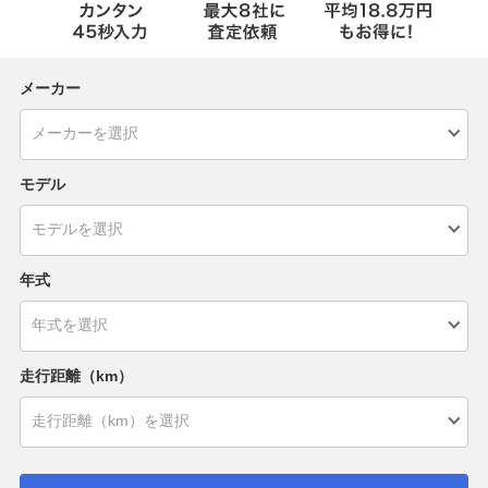
メーカー
モデル
年式
走行距離（km）