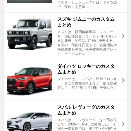
イスターシュトュックとは、ドイツ語
で「傑作」を意味 ...
スズキ ジムニーのカスタム
まとめ
スズキは、軽四輪駆動車「ジムニー」
を一部仕様変更して、2025年10月15
日に発表、同年11月4日に発売する。
今回の一部仕様変更では、安全機能や
快適装備を強化。衝突被害軽減ブレー
キ「デュアルセン ...
ダイハツ ロッキーのカスタ
ムまとめ
ダイハツは、コンパクトSUV「ロッキ
ー」を安全性能の向上など一部仕様変
更して、2024年11月5日に発売した。
スバル レヴォーグのカスタ
ムまとめ
スバルは、「レヴォーグ」を一部改良
して、2026年6月4日に発表した。 今
回の一部改良では、走行性や利便性を