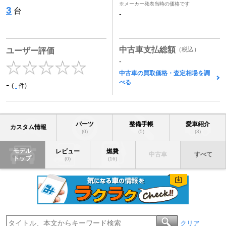
※メーカー発表当時の価格です
3
台
-
中古車支払総額
（税込）
ユーザー評価
-
中古車の買取価格・査定相場を調
べる
-
(
-
件)
パーツ
整備手帳
愛車紹介
カスタム情報
(0)
(5)
(3)
モデル
レビュー
燃費
中古車
すべて
トップ
(0)
(16)
クリア