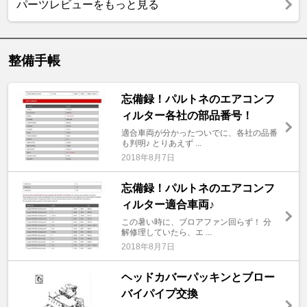
パーツレビューをもっと見る
整備手帳
忘備録！パルトネのエアコンフ
ィルター各社の部品番号！
適合車両が分かったついでに、各社の品番
も判明♪ とりあえず ...
2018年8月7日
忘備録！パルトネのエアコンフ
ィルター適合車両♪
この暑い時に、ブロアファン回らず！ 分
解修理していたら、エ ...
2018年8月7日
ヘッドカバーパッキンとブロー
バイパイプ交換