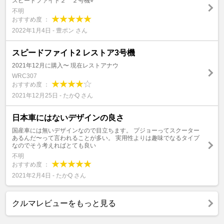
スピードファイト２ ２号機⭐︎
不明
おすすめ度 ：
2022年1月4日 - 豊ポン さん
スピードファイト2 レストア3号機
2021年12月に購入〜 現在レストアナウ
WRC307
おすすめ度 ：
2021年12月25日 - たかQ さん
日本車にはないデザインの良さ
国産車には無いデザインなので目立ちます。 プジョーってスクーター
あるんだ〜って言われることが多い。 実用性よりは趣味でなるタイプ
なのでそう考えればとても良い
不明
おすすめ度 ：
2021年2月4日 - たかQ さん
クルマレビューをもっと見る