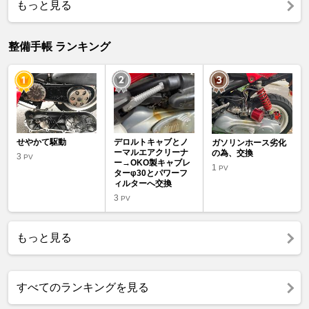
もっと見る
整備手帳 ランキング
せやかて駆動
デロルトキャブとノ
ガソリンホース劣化
ーマルエアクリーナ
の為、交換
3
PV
ー→OKO製キャブレ
1
PV
ターφ30とパワーフ
ィルターへ交換
3
PV
もっと見る
すべてのランキングを見る