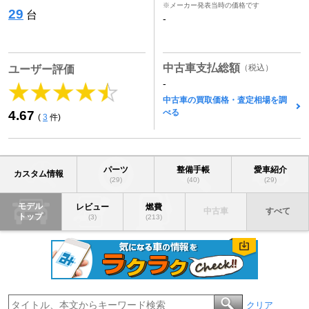
※メーカー発表当時の価格です
29
台
-
中古車支払総額
（税込）
ユーザー評価
-
中古車の買取価格・査定相場を調
べる
4.67
(
3
件)
パーツ
整備手帳
愛車紹介
カスタム情報
(29)
(40)
(29)
モデル
レビュー
燃費
中古車
すべて
トップ
(3)
(213)
クリア