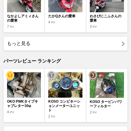
なかよしアミィさん
たかQさんの愛車
わさびにこふさんの
の愛車
愛車
4
PV
7
3
PV
PV
もっと見る
パーツレビュー ランキング
OKO PWKタイプキ
KOSO コンビネーシ
KOSO タービンパワ
ャブレター30φ
ョンメーターユニッ
ーフィルター
ト
4
2
PV
PV
2
PV