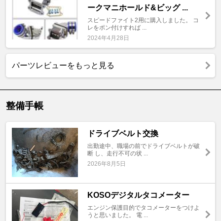
ークマニホールド&ビッグ ...
スピードファイト2用に購入しました。 コ
レをポン付けすれば ...
2024年4月28日
パーツレビューをもっと見る
整備手帳
ドライブベルト交換
出勤途中、職場の前でドライブベルトが破
断 し、走行不可の状 ...
2026年8月5日
KOSOデジタルタコメーター
エンジン保護目的でタコメーターをつけよ
うと思いました。 電 ...