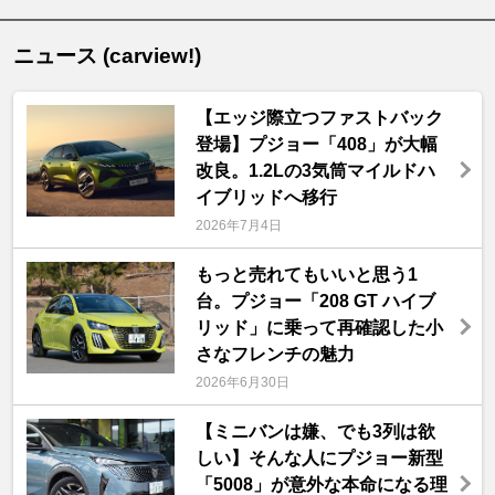
ニュース (carview!)
【エッジ際立つファストバック
登場】プジョー「408」が大幅
改良。1.2Lの3気筒マイルドハ
イブリッドへ移行
2026年7月4日
もっと売れてもいいと思う1
台。プジョー「208 GT ハイブ
リッド」に乗って再確認した小
さなフレンチの魅力
2026年6月30日
【ミニバンは嫌、でも3列は欲
しい】そんな人にプジョー新型
「5008」が意外な本命になる理