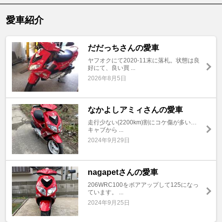
愛車紹介
だだっちさんの愛車
ヤフオクにて2020-11末に落札。状態は良
好にて、良い買 ...
2026年8月5日
なかよしアミィさんの愛車
走行少ない(2200km)割にコケ傷が多い…
キャブから ...
2024年9月29日
nagapetさんの愛車
206WRC100をボアアップして125になっ
ています。 ...
2024年9月25日