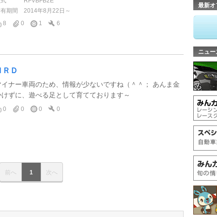
型式
RFVBFB2E
最新オ
所有期間
2014年8月22日～
8
0
1
6
ニュー
ＨＲＤ
マイナー車両のため、情報が少ないですね（＾＾； あんま金
かけずに、遊べる足として育てております～
0
0
0
0
前へ
1
次へ