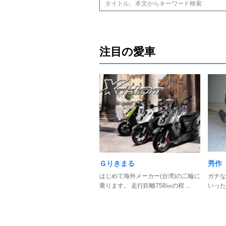
注目の愛車
Ｇりきまる
秀作
はじめて海外メーカー(台湾)の二輪に
ガチな
乗ります。 走行距離758㎞の程 ...
いった