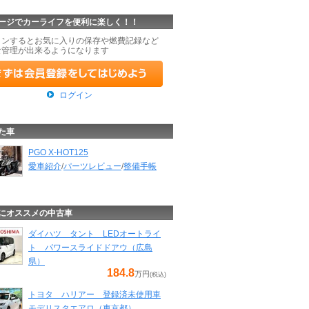
ージでカーライフを便利に楽しく！！
インするとお気に入りの保存や燃費記録など
な管理が出来るようになります
ログイン
た車
PGO X-HOT125
愛車紹介
/
パーツレビュー
/
整備手帳
にオススメの中古車
ダイハツ タント LEDオートライ
ト パワースライドドアウ（広島
県）
184.8
万円
(税込)
トヨタ ハリアー 登録済未使用車
モデリスタエアロ（東京都）