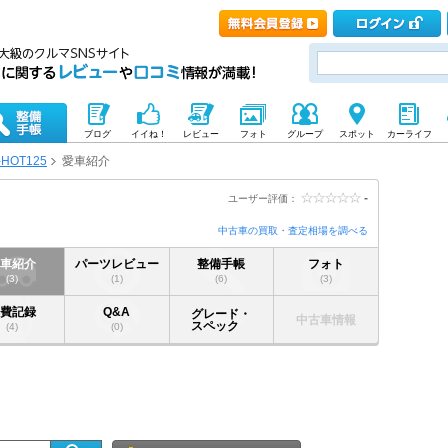
ブログ
イイね！
レビュー
フォト
グループ
スポット
カーライフ
-HOT125
愛車紹介
-
ユーザー評価：
中古車の買取・査定相場を調べる
愛車紹介
パーツレビュー
整備手帳
フォト
(3)
(1)
(6)
(3)
燃費記録
Q&A
グレード・
中古車情報
スペック
(4)
(0)