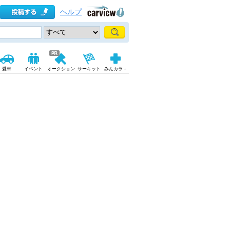
ヘルプ
愛車
イベント
オークション
サーキット
みんカラ＋