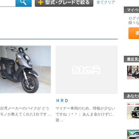
全てクリア
マイペ
ログ
様々
最近見
あなた
ＨＲＤ
台湾メーカーのバイクが どう
マイナー車両のため、情報が少ない
モノか教えてくれた1台です ...
ですね（＾＾； あんま金かけずに、
遊 ...