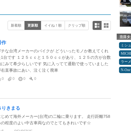
新着順
更新順
イイね！順
クリップ順
注目タ
秀作
ミシ
ガチな台湾メーカーのバイクが どういったモノか教えてくれ
MICH
た1台です １２５ｃｃと１５０ｃｃがあり、１２５の方が台数
ラー
的にみて希少らしいです 気に入ってて通勤で使っていました
が右直事故にあい、泣く泣く廃車
N-One
0
0
0
0
Ｇりきまる
はじめて海外メーカー(台湾)の二輪に乗ります。 走行距離758
㎞の程度のよい中古車両なのでとてもきれいです☆