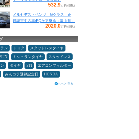
532.9
万円
(税込)
メルセデス・ベンツ Gクラス 正
規認定中古車/EQケア継承（富山県）
2020.0
万円
(税込)
グ
ュラン
トヨタ
スタッドレスタイヤ
ELIN
ミシュランタイヤ
スタッドレス
メン
タイヤ
STI
エアコンフィルター
みんカラ登録記念日
HONDA
もっと見る