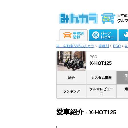
車・自動車SNSみんカラ
車種別
PGO
X
PGO
X-HOT125
総合
カスタム情報
クルマレビュー
ランキング
(0)
愛車紹介
- X-HOT125