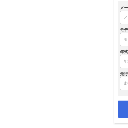
メー
モデ
年式
走行