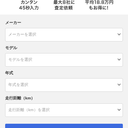
メーカー
モデル
年式
走行距離（km）