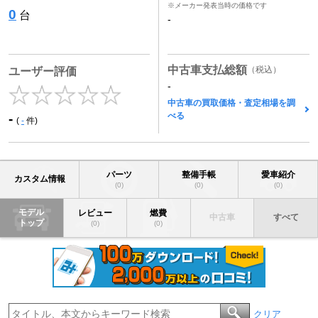
※メーカー発表当時の価格です
0
台
-
中古車支払総額
（税込）
ユーザー評価
-
中古車の買取価格・査定相場を調
べる
-
(
-
件)
パーツ
整備手帳
愛車紹介
カスタム情報
(0)
(0)
(0)
モデル
レビュー
燃費
中古車
すべて
トップ
(0)
(0)
クリア