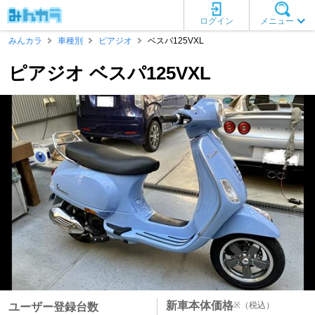
ログイン
メニュー
みんカラ
車種別
ピアジオ
ベスパ125VXL
ピアジオ ベスパ125VXL
新車本体価格
※
（税込）
ユーザー登録台数