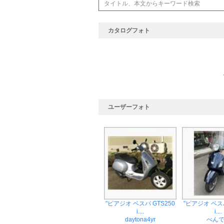
カタログフォト
ユーザーフォト
"ピアジオ ベスパ GTS250
"ピアジオ ベスパ
i....
i....
daytona4yr
べん