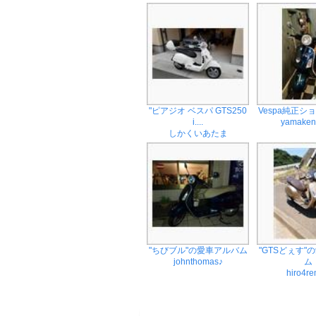
"ピアジオ ベスパ GTS250
Vespa純正シ
i....
yamaken
しかくいあたま
"ちびブル"の愛車アルバム
"GTSどぇす"
johnthomas♪
ム
hiro4r