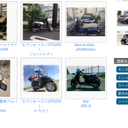
ョートミラー
"ピアジオ ベスパ GTS250
blue on blue…
1959
i....
johnthomas♪
ジェントレディ
注目タ
モニ
ミシ
ラー
夏休
の愛車アルバ
"ピアジオ ベスパ GTS250
test
シー
i....
JOE-Zi
emus
rいちろう