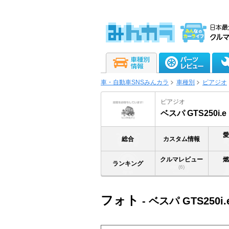
車・自動車SNSみんカラ
車種別
ピアジオ
ピアジオ
ベスパ GTS250i.e
総合
カスタム情報
クルマレビュー
ランキング
(6)
フォト
- ベスパ GTS250i.