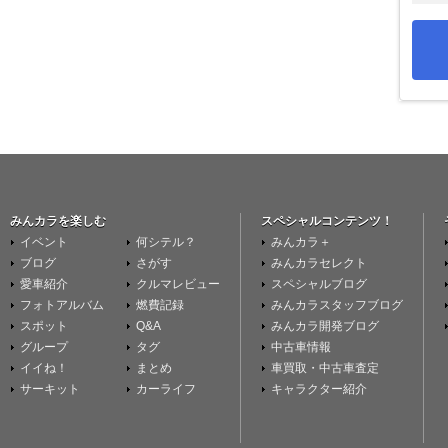
みんカラを楽しむ
スペシャルコンテンツ！
イベント
何シテル？
みんカラ＋
ブログ
さがす
みんカラセレクト
愛車紹介
クルマレビュー
スペシャルブログ
フォトアルバム
燃費記録
みんカラスタッフブログ
スポット
Q&A
みんカラ開発ブログ
グループ
タグ
中古車情報
イイね！
まとめ
車買取・中古車査定
サーキット
カーライフ
キャラクター紹介