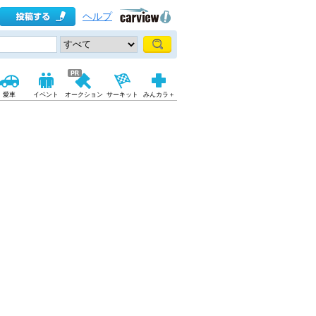
ヘルプ
愛車
イベント
オークション
サーキット
みんカラ＋