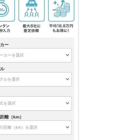
カー
ル
距離（km）