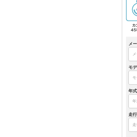
メー
モデ
年式
走行