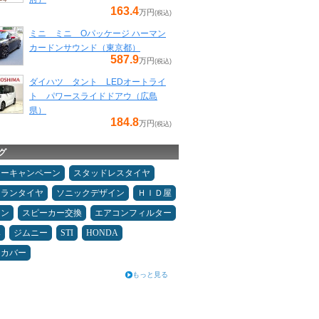
163.4
万円
(税込)
ミニ ミニ Oパッケージ ハーマン
カードンサウンド（東京都）
587.9
万円
(税込)
ダイハツ タント LEDオートライ
ト パワースライドドアウ（広島
県）
184.8
万円
(税込)
グ
ターキャンペーン
スタッドレスタイヤ
ュランタイヤ
ソニックデザイン
ＨＩＤ屋
メン
スピーカー交換
エアコンフィルター
み
ジムニー
STI
HONDA
トカバー
もっと見る