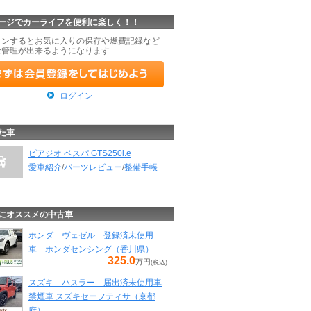
ージでカーライフを便利に楽しく！！
インするとお気に入りの保存や燃費記録など
な管理が出来るようになります
ログイン
た車
ピアジオ ベスパ GTS250i.e
愛車紹介
/
パーツレビュー
/
整備手帳
にオススメの中古車
ホンダ ヴェゼル 登録済未使用
車 ホンダセンシング（香川県）
325.0
万円
(税込)
スズキ ハスラー 届出済未使用車
禁煙車 スズキセーフティサ（京都
府）