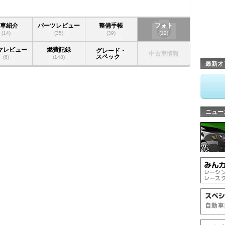
愛車紹介
パーツレビュー
整備手帳
フォト
(14)
(35)
(39)
(12)
マレビュー
燃費記録
グレード・
中古車情報
スペック
(6)
(148)
最新オ
ニュー