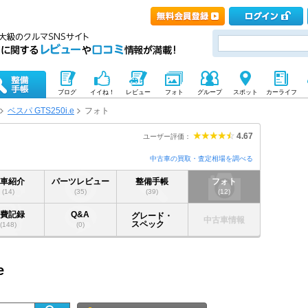
ブログ
イイね！
レビュー
フォト
グループ
スポット
カーライフ
ベスパ GTS250i.e
フォト
4.67
ユーザー評価：
中古車の買取・査定相場を調べる
愛車紹介
パーツレビュー
整備手帳
フォト
(14)
(35)
(39)
(12)
燃費記録
Q&A
グレード・
中古車情報
スペック
(148)
(0)
e