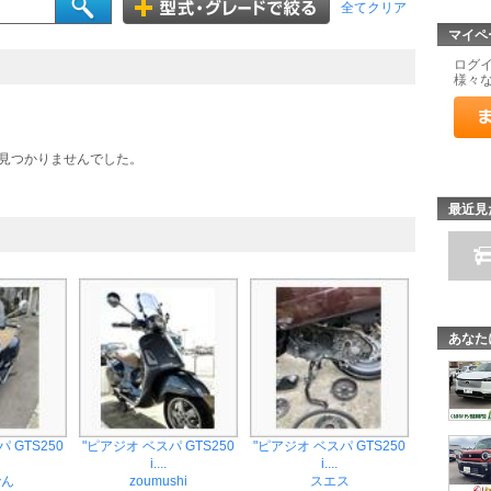
全てクリア
マイペ
ログ
様々
見つかりませんでした。
最近見
あなた
 GTS250
"ピアジオ ベスパ GTS250
"ピアジオ ベスパ GTS250
i....
i....
でん
zoumushi
スエス