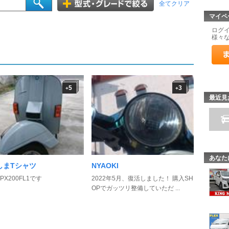
全てクリア
マイペ
ログ
様々
5
3
+
+
最近見
あなた
しまTシャツ
NYAOKI
PX200FL1です
2022年5月、復活しました！ 購入SH
OPでガッツリ整備していただ ...