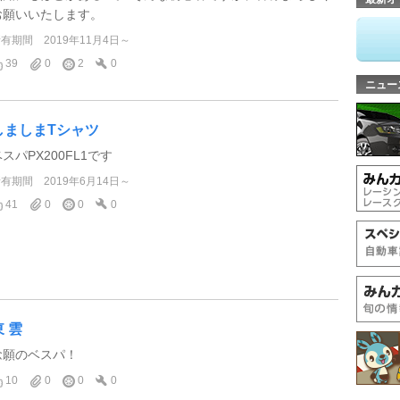
お願いいたします。
所有期間
2019年11月4日～
39
0
2
0
ニュー
しましまTシャツ
スパPX200FL1です
所有期間
2019年6月14日～
41
0
0
0
東 雲
念願のベスパ！
10
0
0
0