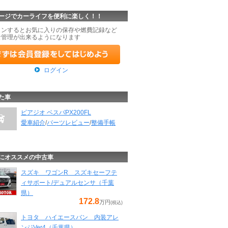
ージでカーライフを便利に楽しく！！
インするとお気に入りの保存や燃費記録など
な管理が出来るようになります
ログイン
た車
ピアジオ ベスパPX200FL
愛車紹介
/
パーツレビュー
/
整備手帳
にオススメの中古車
スズキ ワゴンR スズキセーフテ
ィサポート/デュアルセンサ（千葉
県）
172.8
万円
(税込)
トヨタ ハイエースバン 内装アレ
ンジVer4（千葉県）