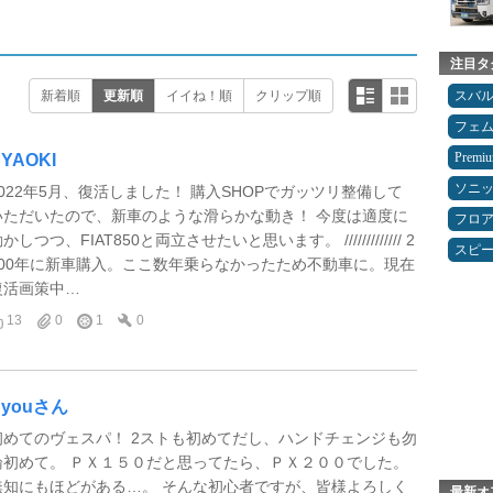
注目タ
新着順
更新順
イイね！順
クリップ順
スバ
フェ
Premi
YAOKI
ソニ
2022年5月、復活しました！ 購入SHOPでガッツリ整備して
いただいたので、新車のような滑らかな動き！ 今度は適度に
フロ
かしつつ、FIAT850と両立させたいと思います。 ///////////// 2
スピ
000年に新車購入。ここ数年乗らなかったため不動車に。現在
復活画策中…
13
0
1
0
Ryouさん
初めてのヴェスパ！ 2ストも初めてだし、ハンドチェンジも勿
論初めて。 ＰＸ１５０だと思ってたら、ＰＸ２００でした。
無知にもほどがある…。 そんな初心者ですが、皆様よろしく
最新オ