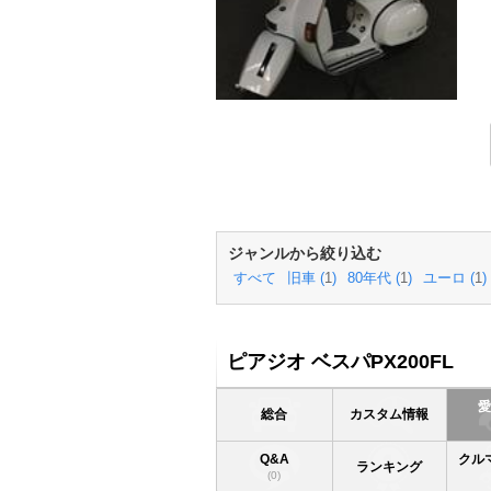
ジャンルから絞り込む
すべて
旧車 (
1
)
80年代 (
1
)
ユーロ (
1
)
ピアジオ ベスパPX200FL
総合
カスタム情報
Q&A
クル
ランキング
(0)