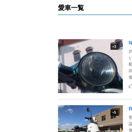
愛車一覧
N
3
+
動
5
+