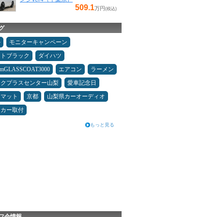
509.1
万円
(税込)
グ
ル
モニターキャンペーン
ムトブラック
ダイハツ
umGLASSCOAT3000
エアコン
ラーメン
ックプラスセンター山梨
愛車記念日
アマット
京都
山梨県カーオーディオ
ーカー取付
もっと見る
フ会情報