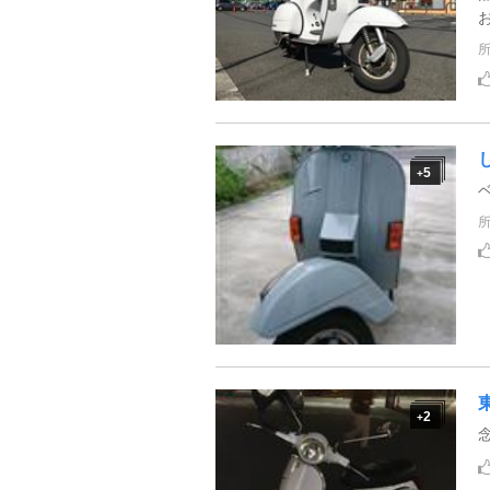
5
+
ベ
2
+