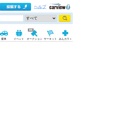
ヘルプ
愛車
イベント
オークション
サーキット
みんカラ＋