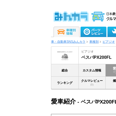
車・自動車SNSみんカラ
車種別
ピアジオ
ピアジオ
ベスパPX200FL
総合
カスタム情報
クルマレビュー
ランキング
(0)
愛車紹介
- ベスパPX200F