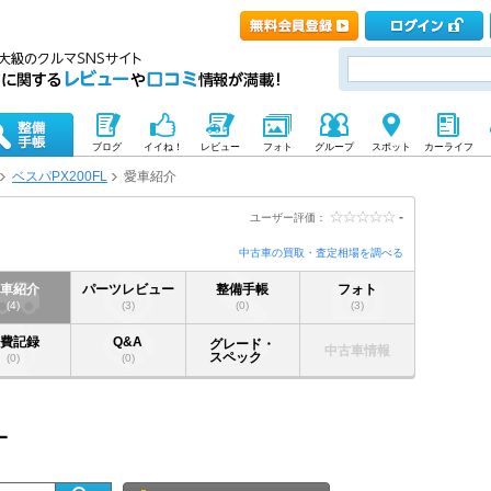
ブログ
イイね！
レビュー
フォト
グループ
スポット
カーライフ
ベスパPX200FL
愛車紹介
-
ユーザー評価：
中古車の買取・査定相場を調べる
愛車紹介
パーツレビュー
整備手帳
フォト
(4)
(3)
(0)
(3)
燃費記録
Q&A
グレード・
中古車情報
スペック
(0)
(0)
L