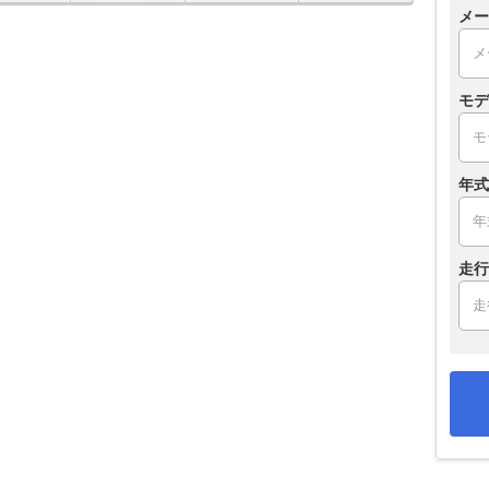
メー
モデ
年式
走行