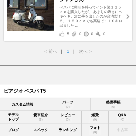
べスパに興味を持ってインド製１２５
ｃｃを購入したが、 あまりの遅さにヘ
キヘキ。次に手を出したのが台湾製Ｔ
５。 １５０ｃｃでも高速で１１０キロ
出ました ...
5
0
0
0
<
前へ
｜
1
｜
次へ
>
ピアジオ ベスパ T5
パーツ
整備手帳
カスタム情報
(0)
(0)
モデル
愛車紹介
レビュー
燃費
Q&A
トップ
(1)
(0)
(0)
(0)
フォト
ブログ
スペック
ランキング
中古車
(0)