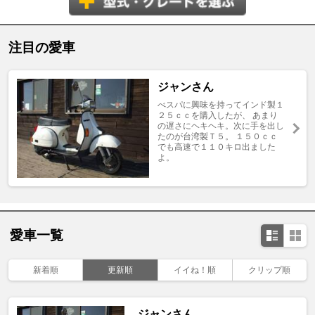
注目の愛車
ジャンさん
べスパに興味を持ってインド製１
２５ｃｃを購入したが、 あまり
の遅さにヘキヘキ。次に手を出し
たのが台湾製Ｔ５。 １５０ｃｃ
でも高速で１１０キロ出ました
よ。
愛車一覧
新着順
更新順
イイね！順
クリップ順
ジャンさん