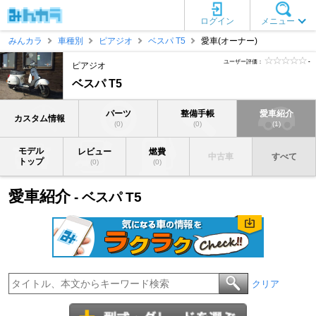
ログイン
メニュー
みんカラ
車種別
ピアジオ
ベスパ T5
愛車(オーナー)
ユーザー評価：
-
ピアジオ
ベスパ T5
パーツ
整備手帳
愛車紹介
カスタム情報
(0)
(0)
(1)
モデル
レビュー
燃費
中古車
すべて
トップ
(0)
(0)
愛車紹介
- ベスパ T5
クリア