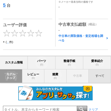
※メーカー発表当時の価格です
5
台
-
中古車支払総額
（税込）
ユーザー評価
-
中古車の買取価格・査定相場を調
べる
-
(
-
件)
パーツ
整備手帳
愛車紹介
カスタム情報
(0)
(0)
(5)
モデル
レビュー
燃費
中古車
すべて
トップ
(0)
(0)
クリア