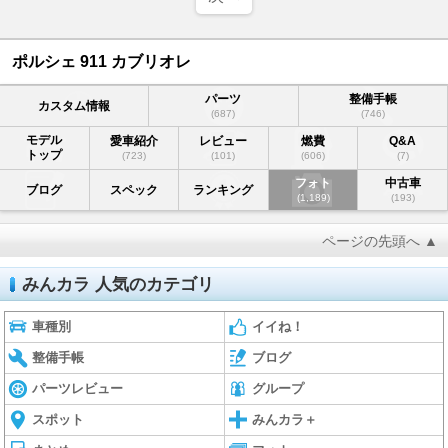
ポルシェ 911 カブリオレ
パーツ
整備手帳
カスタム情報
(687)
(746)
モデル
愛車紹介
レビュー
燃費
Q&A
トップ
(723)
(101)
(606)
(7)
フォト
中古車
ブログ
スペック
ランキング
(1,189)
(193)
ページの先頭へ ▲
みんカラ 人気のカテゴリ
車種別
イイね！
整備手帳
ブログ
パーツレビュー
グループ
スポット
みんカラ＋