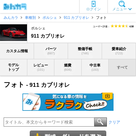
ログイン
メニュー
みんカラ
車種別
ポルシェ
911 カブリオレ
フォト
ユーザー評価：
4.58
ポルシェ
911 カブリオレ
パーツ
整備手帳
愛車紹介
カスタム情報
(687)
(746)
(723)
モデル
レビュー
燃費
中古車
すべて
トップ
(101)
(606)
(193)
フォト
- 911 カブリオレ
クリア