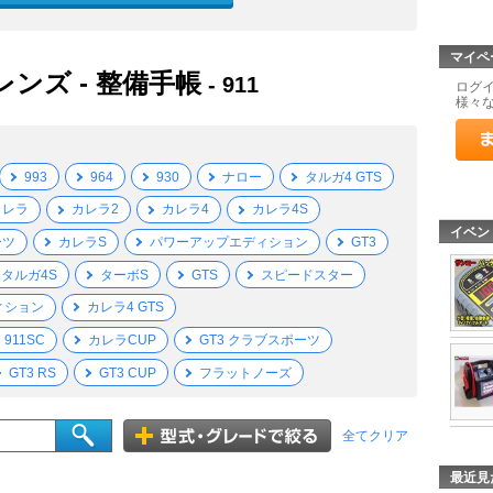
マイペ
レンズ - 整備手帳
- 911
ログ
様々
993
964
930
ナロー
タルガ4 GTS
カレラ
カレラ2
カレラ4
カレラ4S
イベン
ーツ
カレラS
パワーアップエディション
GT3
タルガ4S
ターボS
GTS
スピードスター
ィション
カレラ4 GTS
911SC
カレラCUP
GT3 クラブスポーツ
GT3 RS
GT3 CUP
フラットノーズ
全てクリア
最近見