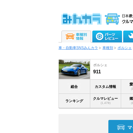
車・自動車SNSみんカラ
車種別
ポルシェ
ポルシェ
911
総合
カスタム情報
(
クルマレビュー
ランキング
(1,478)
(
マ