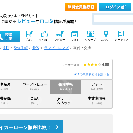
ブログ
イイね！
レビュー
フォト
グループ
スポット
カーライフ
911
整備手帳
外装
ランプ、レンズ
取付・交換
4.55
ユーザー評価：
911の車買取相場を調べる
愛車紹介
パーツレビュー
整備手帳
フォト
10,808)
(15,252)
(22,277)
(18,396)
燃費記録
Q&A
中古車情報
グレード・
スペック
13,812)
(520)
(1,044)
イカーローン徹底比較！