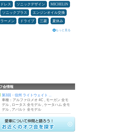
ッドレス
ソニックデザイン
MICHELIN
ソニックプラス
エンジンオイル交換
ラーメン
ドライブ
三菱
夏休み
もっと見る
フ会情報
第3回・信州 ライトウェイト ...
車種：アルファロメオ 4C , モーガン 全モ
デル , ロータス 全モデル , ケータハム 全モ
デル , アバルト 全モデル