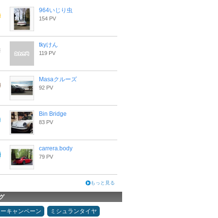
964いじり虫
154 PV
tkyけん
119 PV
Masaクルーズ
92 PV
Bin Bridge
83 PV
carrera.body
79 PV
もっと見る
グ
ターキャンペーン
ミシュランタイヤ