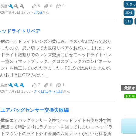
スタ
5
0
0
難易度
026年8月5日 17:57
Jirou
さん
車検
STI
ヘッドライトリペア
持病のヘッドライトレンズの黄ばみ、キズが気になっており
ましたので、思い切って大規模リペアをお願いしました。ヘ
ッドライト殻割りでのレンズ交換に併せてヘッドライトイン
ナー塗装（マットブラック、グロスブラックのコンビネーシ
ョン）を施工していただきました。PDLSではありませんが、
いお目々はGT3みたい ...
7
0
1
難易度
最新オ
026年7月9日 15:58
さくぱぱそうぱぱ
さん
長野県
2.エアバッグセンサー交換失敗編
失敗編エアバッグセンサー交換でヘッドライト右側を外す際
に間違って時計回りにラチェットを回してしまい… ヘッドラ
イトマウントのライト外す金属の六角ナットが付いた棒を折