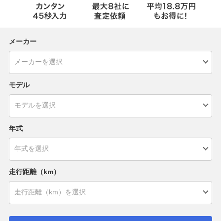
メーカー
モデル
年式
走行距離（km）