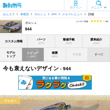
ログイン
メニュー
みんカラ
車種別
ポルシェ
944
クルマレビュー
詳細
ユーザー評価：
4.1
ポルシェ
944
パーツ
整備手帳
愛車紹介
カスタム情報
(377)
(520)
(314)
モデル
レビュー
燃費
中古車
すべて
トップ
(40)
(800)
今も衰えないデザイン
- 944
マイカー