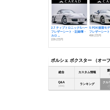
2.7 ティプトロニックSハー
S PDK後期モ
フレザーシート・記録簿・
フレザーシート
カロ ...
458.2万円
229.2万円
ポルシェ ボクスター （オー
総合
カスタム情報
Q&A
クル
ランキング
(304)