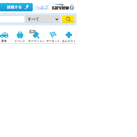
ヘルプ
愛車
イベント
オークション
サーキット
みんカラ＋