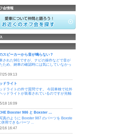
フ会情報
ス
のスピーカーから音が鳴らない？
車された981ですが、ナビの操作などで音が
たため、納車の確認時には気にしていなかっ
7/25 09:13
ッドライト
ッドライトの件で質問です。 今回車検で社外
Dヘッドライトが装着されているのですが光軸
5/18 16:09
HE Boxster 986 と Boxster …
真のように Boxster 987 のパーツを Boxste
6 に併用できるパーツ ...
2/16 16:47