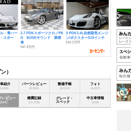
デル・青ハー
2.7 PDKスポーツクロノPK
S PDK3.4L自然吸気エンジ
・スポー
G BOSEサウンド 禁煙
ン/ボクスターS19インチ
車
516.1万円
547.4万円
プン）
愛車紹介
パーツレビュー
整備手帳
フォト
(3,488)
(6,699)
(8,013)
(4,837)
マレビュー
燃費記録
中古車情報
グレード・
スペック
(589)
(10,258)
(209)