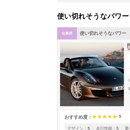
使い切れそうなパワー
使い切れそうなパワー
仕事用
5
おすすめ度：
デザイン
：
5
走行性能
：
5
乗