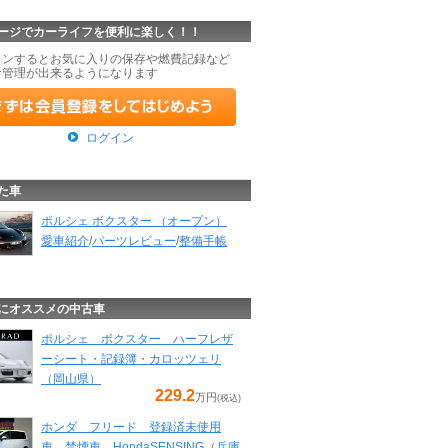
ージでカーライフを便利に楽しく！！
インするとお気に入りの保存や燃費記録など
な管理が出来るようになります
ログイン
た車
ポルシェ ボクスター （オープン）
愛車紹介
/
パーツレビュー
/
整備手帳
にオススメの中古車
ポルシェ ボクスター ハーフレザ
ーシート・記録簿・カロッツェリ
（岡山県）
229.2
万円
(税込)
ホンダ フリード 登録済未使用
車 禁煙車 HondaSENSING（兵庫