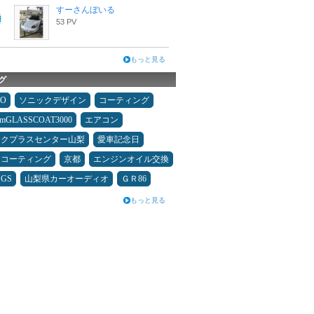
すーさんぼいる
53 PV
もっと見る
グ
MO
ソニックデザイン
コーティング
umGLASSCOAT3000
エアコン
ックプラスセンター山梨
愛車記念日
スコーティング
京都
エンジンオイル交換
GS
山梨県カーオーディオ
ＧＲ86
もっと見る