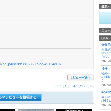
最新オ
ニュー
Q&A
低音用
先日納
出てい
たの ...
2025/0
ew.co.jp/userid/3816363/blog/49124861/
社外ヘ
社外ヘ
のLE
が ...
2025/0
イイね！ランキングページへ
PORSC
以下の写
r 98
2025/0