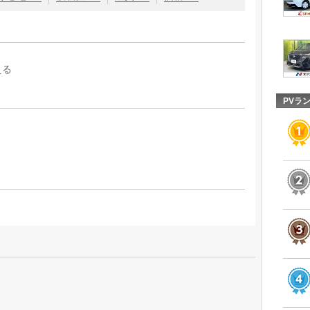
える
PVラ