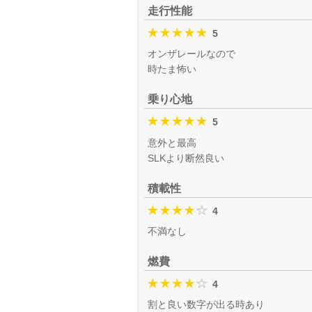
走行性能
5
オンザレールなので
時たま怖い
乗り心地
5
意外と最高
SLKより断然良い
積載性
4
不満なし
燃費
4
割と良い数字が出る時あり