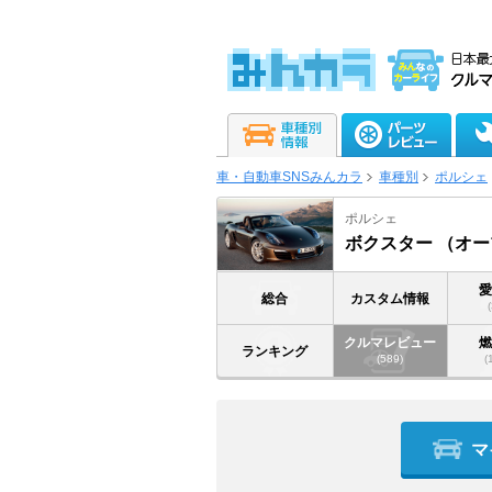
車・自動車SNSみんカラ
車種別
ポルシェ
ポルシェ
ボクスター （オ
総合
カスタム情報
クルマレビュー
ランキング
(589)
(
マ