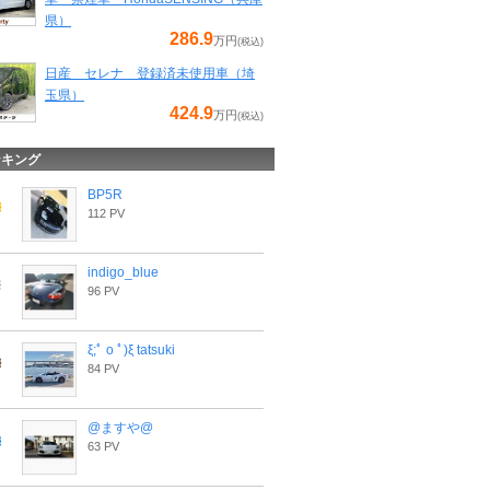
県）
286.9
万円
(税込)
日産 セレナ 登録済未使用車（埼
玉県）
424.9
万円
(税込)
ンキング
BP5R
112 PV
indigo_blue
96 PV
ξ;ﾟ o ﾟ)ξ tatsuki
84 PV
@ますや@
63 PV