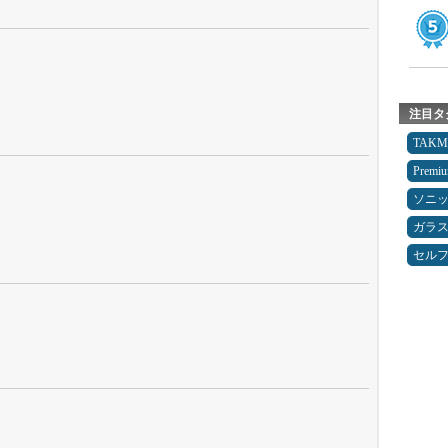
注目タ
TAK
Premi
ソニ
ガラ
セルフ