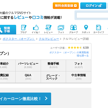
ブログ
イイね！
レビュー
フォト
グループ
スポット
カーライフ
ボクスター （オープン）
クルマレビュー
クルマレビュー詳細
4.59
ユーザー評価：
ボクスター （オープン）の車買取相
ープン）
場を調べる
愛車紹介
パーツレビュー
整備手帳
フォト
(3,488)
(6,699)
(8,013)
(4,837)
燃費記録
Q&A
中古車情報
グレード・
スペック
10,258)
(304)
(209)
イカーローン徹底比較！