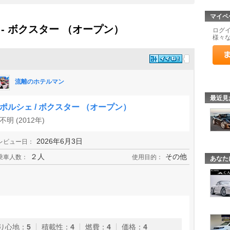
マイペ
- ボクスター （オープン）
ログ
様々
流離のホテルマン
最近見
ポルシェ / ボクスター （オープン）
不明 (2012年)
2026年6月3日
レビュー日：
２人
その他
乗車人数：
使用目的：
あなた
り心地
：
5
積載性
：
4
燃費
：
4
価格
：
4