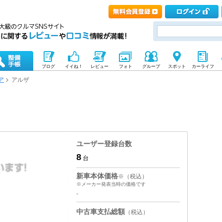
ブログ
イイね！
レビュー
フォト
グループ
スポット
カーライフ
ア
アルザ
ユーザー登録台数
8
台
新車本体価格
※（税込）
※メーカー発表当時の価格です
-
中古車支払総額
（税込）