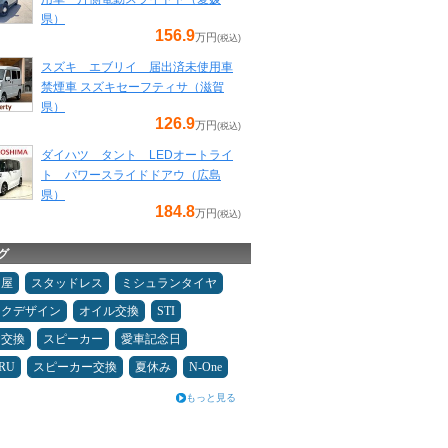
県）
156.9
万円
(税込)
スズキ エブリイ 届出済未使用車
禁煙車 スズキセーフティサ（滋賀
県）
126.9
万円
(税込)
ダイハツ タント LEDオートライ
ト パワースライドドアウ（広島
県）
184.8
万円
(税込)
グ
Ｄ屋
スタッドレス
ミシュランタイヤ
ックデザイン
オイル交換
STI
ヤ交換
スピーカー
愛車記念日
RU
スピーカー交換
夏休み
N-One
もっと見る