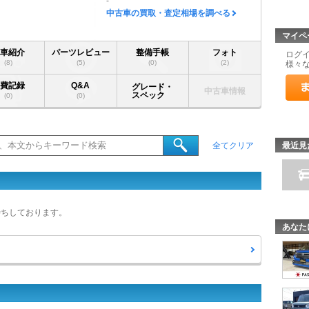
-
中古車の買取・査定相場を調べる
マイペ
愛車紹介
パーツレビュー
整備手帳
フォト
ログ
(8)
(5)
(0)
(2)
様々
燃費記録
Q&A
グレード・
中古車情報
スペック
(0)
(0)
最近見
全てクリア
待ちしております。
あなた