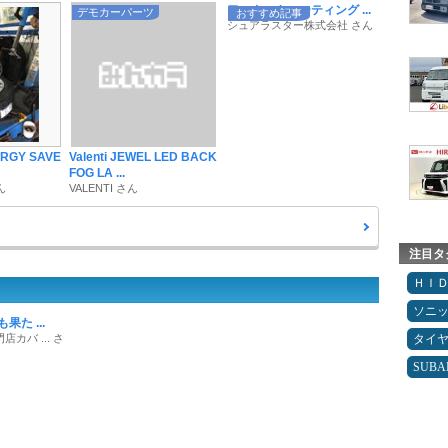
ワックスやコーティング ...
デモカーパーツ
おすすめ記事
シュアラスター株式会社 さん
ERGY SAVE
Valenti JEWEL LED BACK
FOG LA ...
ん
VALENTI さん
注目タ
ＨＩ
ソニ
果た ...
カバ ... さ
タイ
SUBA