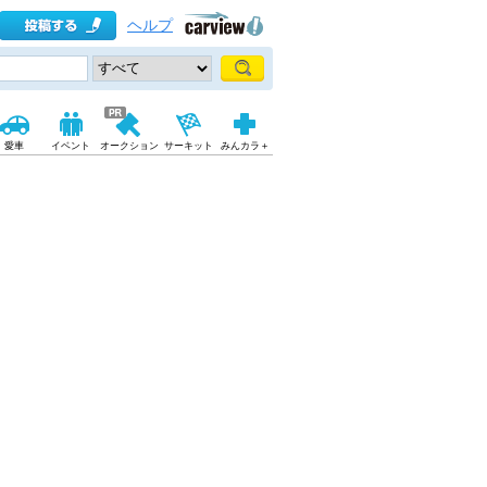
ヘルプ
愛車
イベント
オークション
サーキット
みんカラ＋