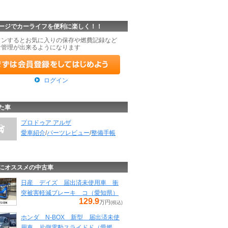
ージでカーライフを便利に楽しく！！
インするとお気に入りの保存や燃費記録など
な管理が出来るようになります
ログイン
た車
プロドゥア アルザ
愛車紹介
/
パーツレビュー
/
整備手帳
にオススメの中古車
日産 デイズ 届出済未使用車 衝
突被害軽減ブレーキ コ（愛知県）
129.9
万円
(税込)
ホンダ N-BOX 新型 届出済未使
用車 片側電動スライドド（愛媛