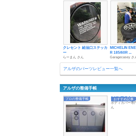
クレセント 給油口ステッカ
MICHELIN EN
ー
R 185/60R ...
らーまん さん
Garagecasey さ
アルザのパーツレビュー一覧へ
アルザの整備手帳
POTY殿堂入りも
プロの整備手帳
おすすめ記事
ボディカバー専門店
ん