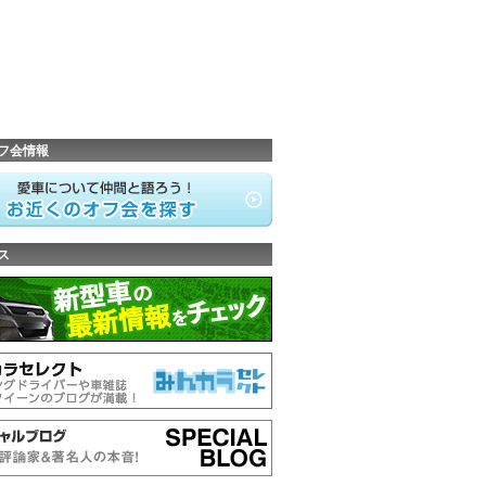
フ会情報
ス