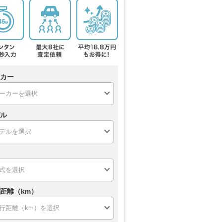
カー
ル
距離（km）