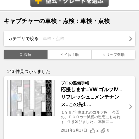
キャプチャーの車検・点検：車検・点検
カテゴリで絞る
車検・点検
新着順
イイね！順
クリップ数順
143
件見つかりました
プロの整備手帳
応援します...VW ゴルフⅣ...
リフレッシュ...メンテナン
ス..この先1 ...
１９９7年生まれのゴルフⅣ 今回
の、ＥＣＯカー減税の恩恵にも与れ
ず...生き延びました。 車体に ...
2011年2月17日
2
0