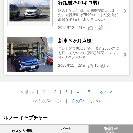
行距離7500キロ弱)
購入して三年目、初回車検に出しまし
た。走行距離は7500km、まだ交換が
必要な消耗品はありませんが ...
2025年12月20日
2
0
新車３ヶ月点検
早いもので90日経過。 まだ2000kmに
も届いてないのに(苦笑) 追記∶エンジン
オイル&フィルタ ...
2025年11月23日
19
0
<
前へ
｜
1
｜
2
｜
3
｜
4
｜
5
｜
次へ
>
<< 前の5ページ
｜
次の5ページ >>
ルノー キャプチャー
パーツ
整備手帳
カスタム情報