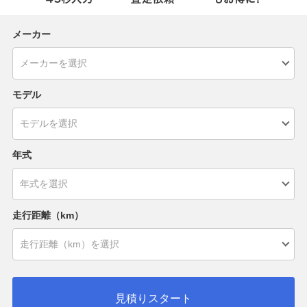
メーカー
モデル
年式
走行距離（km）
見積りスタート