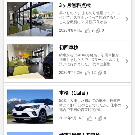
3ヶ月無料点検
早いものです まちのり低度でエアコン
付けて、スマホいじって停めてると。
こんな燃費に？ 外観不良があ ...
2026年8月4日
9
0
初回車検
納車からはや3年が経ち、初回車検が
到来しましたので、Dラーにクルマを
預けに行きました。 代車は新型 ...
2026年7月2日
12
0
車検（1回目）
5/10に入庫した初めての車検。検査自
体は2泊3日とのことでしたが、仕事の
都合で平日の営業時間内に ...
2026年5月16日
8
0