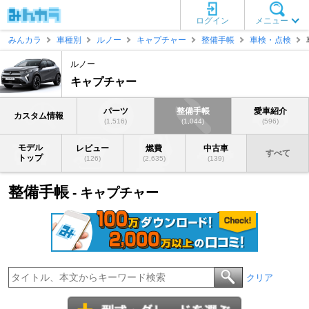
ログイン
メニュー
みんカラ
車種別
ルノー
キャプチャー
整備手帳
車検・点検
ルノー
キャプチャー
パーツ
整備手帳
愛車紹介
カスタム情報
(1,516)
(1,044)
(596)
モデル
レビュー
燃費
中古車
すべて
トップ
(126)
(2,635)
(139)
整備手帳
- キャプチャー
クリア