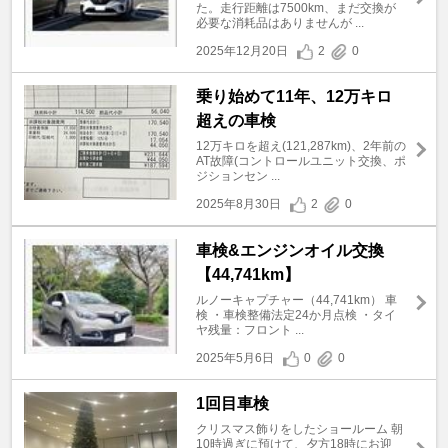
た。走行距離は7500km、まだ交換が
必要な消耗品はありませんが ...
2025年12月20日
2
0
乗り始めて11年、12万キロ
超えの車検
12万キロを超え(121,287km)、2年前の
AT故障(コントロールユニット交換、ポ
ジションセン ...
2025年8月30日
2
0
車検&エンジンオイル交換
【44,741km】
ルノーキャプチャー（44,741km） 車
検 ・車検整備法定24か月点検 ・タイ
ヤ残量：フロント ...
2025年5月6日
0
0
1回目車検
クリスマス飾りをしたショールーム 朝
10時過ぎに預けて、夕方18時にお迎