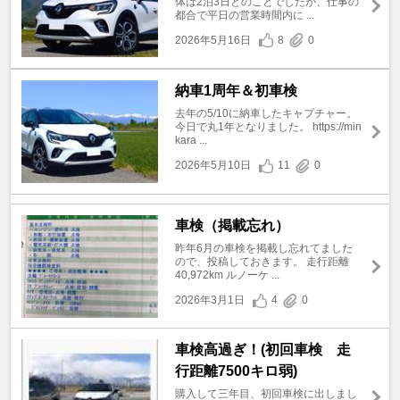
体は2泊3日とのことでしたが、仕事の
都合で平日の営業時間内に ...
2026年5月16日
8
0
納車1周年＆初車検
去年の5/10に納車したキャプチャー。
今日で丸1年となりました。 https://min
kara ...
2026年5月10日
11
0
車検（掲載忘れ）
昨年6月の車検を掲載し忘れてました
ので、投稿しておきます。 走行距離
40,972km ルノーケ ...
2026年3月1日
4
0
車検高過ぎ！(初回車検 走
行距離7500キロ弱)
購入して三年目、初回車検に出しまし