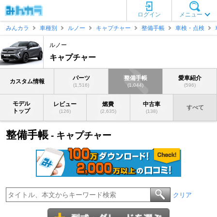
ログイン
メニュー
みんカラ
車種別
ルノー
キャプチャー
整備手帳
車検・点検
ルノー
キャプチャー
パーツ
整備手帳
愛車紹介
カスタム情報
(1,516)
(1,044)
(596)
モデル
レビュー
燃費
中古車
すべて
トップ
(126)
(2,635)
(138)
整備手帳
- キャプチャー
クリア