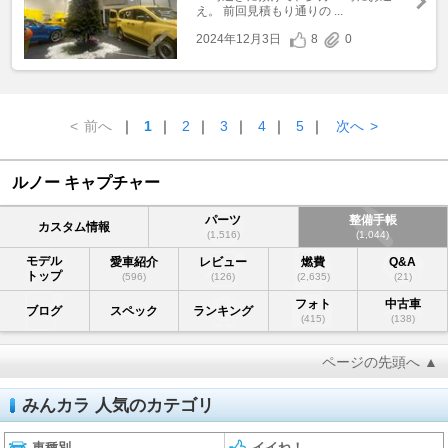
え。 前回見積もり通りの ...
2024年12月3日
8
0
<
前へ
｜
1
｜
2
｜
3
｜
4
｜
5
｜
次へ
>
ルノー キャプチャー
パーツ
整備手帳
カスタム情報
(1,516)
(1,044)
モデル
愛車紹介
レビュー
燃費
Q&A
トップ
(596)
(126)
(2,635)
(21)
フォト
中古車
ブログ
スペック
ランキング
(415)
(138)
ページの先頭へ ▲
みんカラ 人気のカテゴリ
車種別
イイね！