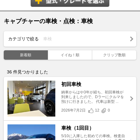
キャプチャーの車検・点検：車検
カテゴリで絞る
車検
新着順
イイね！順
クリップ数順
36
件見つかりました
初回車検
納車からはや3年が経ち、初回車検が
到来しましたので、Dラーにクルマを
預けに行きました。 代車は新型 ...
2026年7月2日
12
0
車検（1回目）
5/10に入庫した初めての車検。検査自