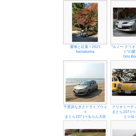
愛車と紅葉！2021
"ルノー クリ
kamakama
ト"の愛車
Gris Bo
千里浜なぎさドライブウェ
クリオミーティ
イ
まとら107 (
まとら107 (べるらん大佐
と☆ゆ
と☆ゆう）