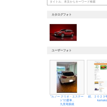
カタログフォト
ユーザーフォト
"ルノー クリオ・エステー
続、２０２３年
ト"の愛車...
kamak
九里尾眼鏡