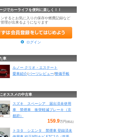
ージでカーライフを便利に楽しく！！
インするとお気に入りの保存や燃費記録など
な管理が出来るようになります
ログイン
た車
ルノー クリオ・エステート
愛車紹介
/
パーツレビュー
/
整備手帳
にオススメの中古車
スズキ スペーシア 届出済未使用
車 禁煙車 衝突軽減ブレーキ（京
都府）
159.9
万円
(税込)
トヨタ シエンタ 禁煙車 登録済未
使用車 純正9型ナビ ETC2.0（群馬