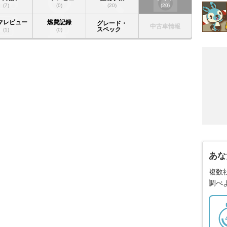
(7)
(0)
(20)
(20)
マレビュー
燃費記録
グレード・
中古車情報
スペック
(1)
(0)
あな
複数
調べ