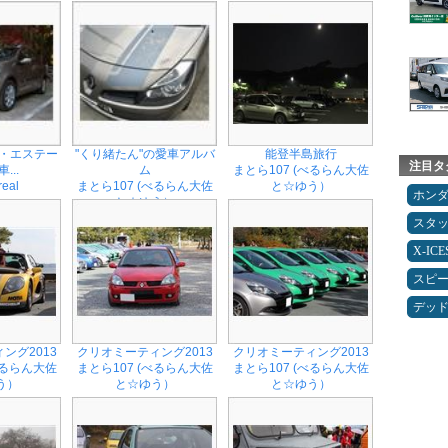
オ・エステー
"くり緒たん"の愛車アルバ
能登半島旅行
注目タ
...
ム
まとら107 (べるらん大佐
real
まとら107 (べるらん大佐
と☆ゆう）
ホン
と☆ゆう）
スタ
X-IC
スピ
デッ
ング2013
クリオミーティング2013
クリオミーティング2013
べるらん大佐
まとら107 (べるらん大佐
まとら107 (べるらん大佐
う）
と☆ゆう）
と☆ゆう）