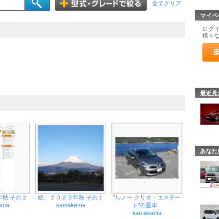
全てクリア
マイペ
ログ
様々
最近見
あなた
秋 その２
続、２０２３年秋 その１
"ルノー クリオ・エステー
ama
kamakama
ト"の愛車...
kamakama