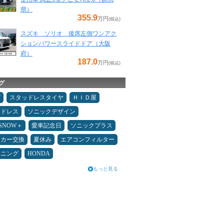
県）
355.9
万円
(税込)
スズキ ソリオ 後席左側ワンアク
ションパワースライドドア（大阪
府）
187.0
万円
(税込)
グ
ダ
スタッドレスタイヤ
ＨＩＤ屋
ッドレス
ソニックデザイン
ESNOW＋
愛車記念日
ソニックプラス
ーカー交換
夏休み
エアコンフィルター
ドニング
HONDA
もっと見る