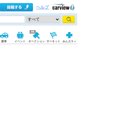
ヘルプ
愛車
イベント
オークション
サーキット
みんカラ＋