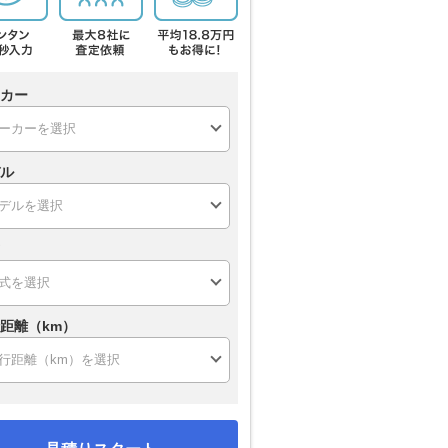
カー
ル
距離（km）