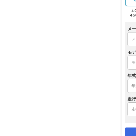
メー
モデ
年式
走行