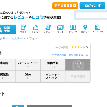
ブログ
イイね！
レビュー
フォト
グループ
スポット
カーライフ
クリオ・エステート
フォト
5
ユーザー評価：
ト
中古車の買取・査定相場を調べる
愛車紹介
パーツレビュー
整備手帳
フォト
(7)
(0)
(20)
(20)
燃費記録
Q&A
グレード・
中古車情報
スペック
(0)
(0)
ート