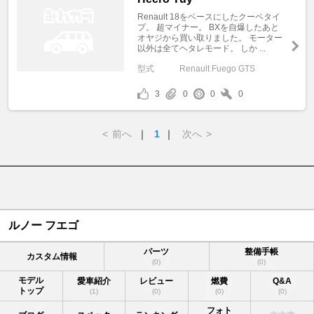
Renault 18をベースにしたクーペタイ
プ。 超マイナー。 BXを自爆したあと
オヤジから買い取りました。 モーター
以外は全てヘタレモード。 しか ...
型式
Renault Fuego GTS
3
0
0
0
<
前へ
｜
1
｜
次へ
>
ルノー フエゴ
パーツ
整備手帳
カスタム情報
(0)
(0)
モデル
愛車紹介
レビュー
燃費
Q&A
トップ
(1)
(0)
(0)
(0)
フォト