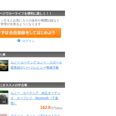
ージでカーライフを便利に楽しく！！
インするとお気に入りの保存や燃費記録など
な管理が出来るようになります
ログイン
た車
ルノー ルーテシア ルノー・スポール
愛車紹介
/
パーツレビュー
/
整備手帳
にオススメの中古車
ルノー ルーテシア 純正オーディ
オ カープレイ Bluetooth（千葉
県）
162.8
万円
(税込)
ダイハツ タント LEDオートライ