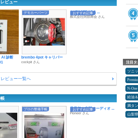
ツレビュー
AUTOSTRADA ...
デモカーパーツ
おすすめ記事
株式会社阿部商会 さん
 AI 診断
brembo 4pot キャリパー
01
cockpit さん
注目タ
ソニ
ツレビュー一覧へ
Premi
N-One
給油
手帳
満タ
業界初！空間オーディオ ...
プロの整備手帳
おすすめ記事
Pioneer さん
山梨