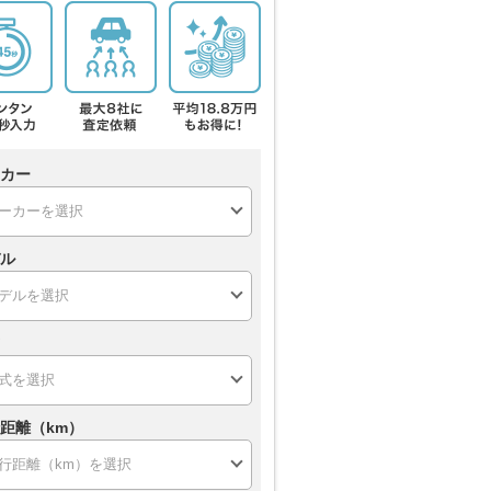
カー
ル
距離（km）