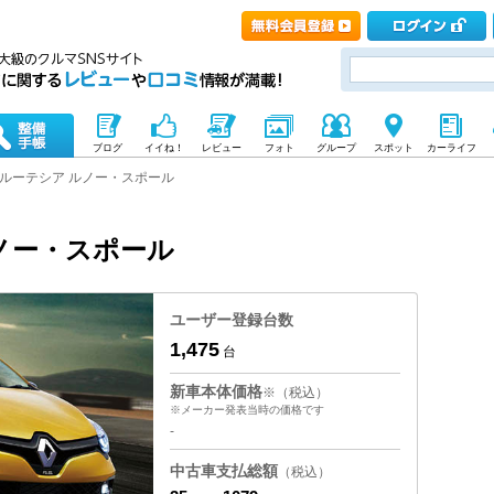
ブログ
イイね！
レビュー
フォト
グループ
スポット
カーライフ
ルーテシア ルノー・スポール
ノー・スポール
ユーザー登録台数
1,475
台
新車本体価格
※（税込）
※メーカー発表当時の価格です
-
中古車支払総額
（税込）