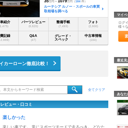
35
1079
～
万円
万円
（
184
件）
ルーテシア ルノー・スポールの車買
取相場を調べる
)
マイペ
愛車紹介
パーツレビュー
整備手帳
フォト
ログ
(1,475)
(6,620)
(7,493)
(2,600)
様々
燃費記録
Q&A
中古車情報
グレード・
スペック
12,869)
(47)
(184)
最近見
イカーローン徹底比較！
全てクリア
あなた
マレビュー・口コミ
楽しかった
楽しい車です。 常にスポーツモードで走るべき。 どなた