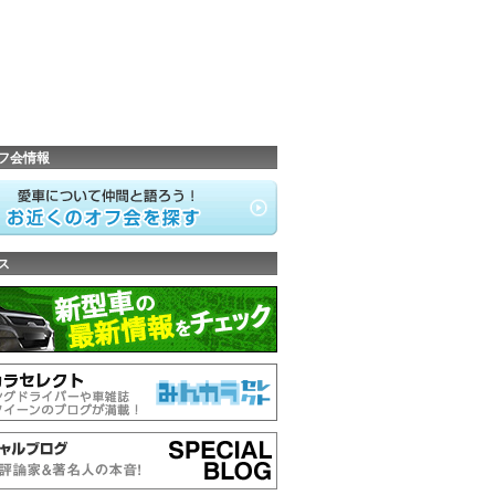
フ会情報
ス