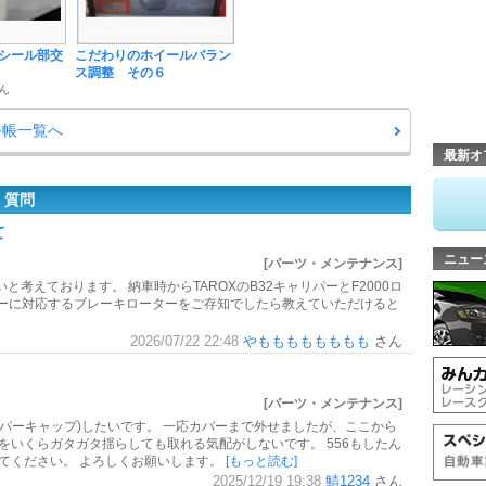
シール部交
こだわりのホイールバラン
ス調整 その６
さん
手帳一覧へ
最新オ
・質問
て
ニュー
[パーツ・メンテナンス]
考えております。 納車時からTAROXのB32キャリパーとF2000ロ
パーに対応するブレーキローターをご存知でしたら教えていただけると
2026/07/22 22:48
やもももももももも
さん
[パーツ・メンテナンス]
パーキャップ)したいです。 一応カバーまで外せましたが、ここから
をいくらガタガタ揺らしても取れる気配がしないです。 556もしたん
てください。 よろしくお願いします。
[もっと読む]
2025/12/19 19:38
鯖1234
さん