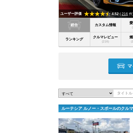
ユーザー評価
4.52
(
216
件
総合
カスタム情報
クルマレビュー
ランキング
(216)
(
マ
ルーテシア ルノー・スポールのクル