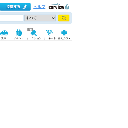
ヘルプ
愛車
イベント
オークション
サーキット
みんカラ＋