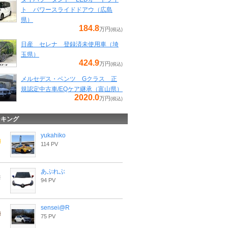
ト パワースライドドアウ（広島
県）
184.8
万円
(税込)
日産 セレナ 登録済未使用車（埼
玉県）
424.9
万円
(税込)
メルセデス・ベンツ Gクラス 正
規認定中古車/EQケア継承（富山県）
2020.0
万円
(税込)
ンキング
yukahiko
114 PV
あぷれぶ
94 PV
sensei@R
75 PV