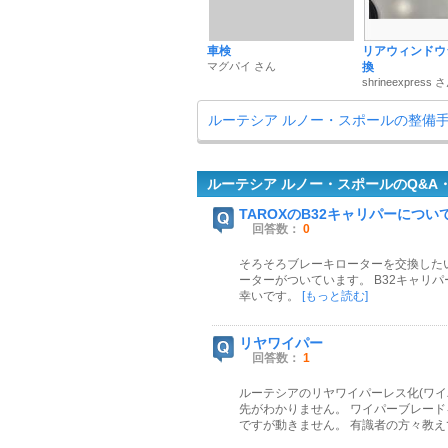
車検
リアウィンドウ
マグパイ さん
換
shrineexpress 
ルーテシア ルノー・スポールの整備
ルーテシア ルノー・スポールのQ&A
TAROXのB32キャリパーについ
回答数：
0
そろそろブレーキローターを交換したいと
ーターがついています。 B32キャリ
幸いです。
[もっと読む]
リヤワイパー
回答数：
1
ルーテシアのリヤワイパーレス化(ワイ
先がわかりません。 ワイパーブレード
ですが動きません。 有識者の方々教え