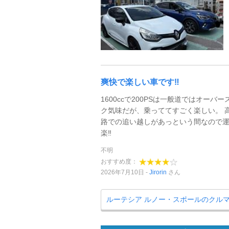
爽快で楽しい車です‼
1600ccで200PSは一般道ではオーバー
ク気味だが、乗っててすごく楽しい。 
路での追い越しがあっという間なので
楽‼
不明
おすすめ度：
2026年7月10日
Jirorin
さん
ルーテシア ルノー・スポールのクル