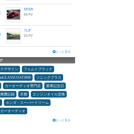
M5Mt
60 PV
TLIF
53 PV
もっと見る
グ
ックデザイン
フェムトブラック
umGLASSCOAT3000
ソニックプラス
カーオーディオ専門店
愛車記念日
＆燃費記録
京都
エンジンオイル交換
ン
ホンダ・スーパードリーム
県カーオーディオ
もっと見る