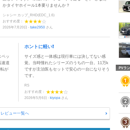
かタイヤホイール1本要りませんか？
シャシー カップ_RHD(EDC_1.6)
おすすめ度：
2026年7月20日
take2950
さん
ホントに軽い❗️
スペッ
サイズ感と一体感は現行車には決してない感
高速道
覚。当時憧れたシリーズのうちの一台。11万k
PVラ
運転が
ですが主治医もセットで安心の一台になりそう
です。
RS
おすすめ度：
2026年5月6日
kiyopa
さん
マレビュー一覧へ