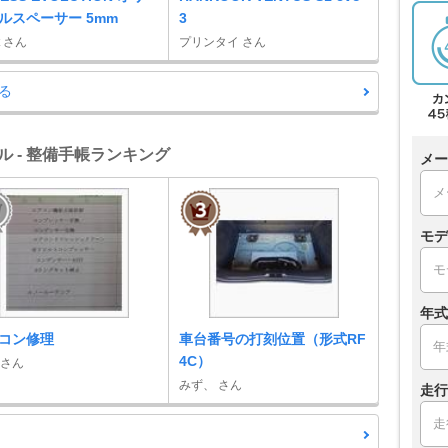
ルスペーサー 5mm
3
t さん
プリンタイ さん
る
ル - 整備手帳ランキング
メー
モデ
年式
コン修理
車台番号の打刻位置（形式RF
4C）
 さん
みず、 さん
走行