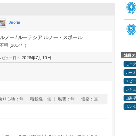
Jirorin
ルノー / ルーテシア ルノー・スポール
不明 (2014年)
注目タ
2026年7月10日
レビュー日：
モニ
カー
スピ
レギ
山梨
乗り心地
：
無
積載性
：
無
燃費
：
無
価格
：
無
ホン