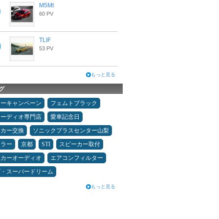
M5Mt
60 PV
TLIF
53 PV
もっと見る
グ
ターキャンペーン
フェムトブラック
オーディオ専門店
愛車記念日
ーカー交換
ソニックプラスセンター山梨
ュラー
京都
STI
スピーカー取付
県カーオーディオ
エアコンフィルター
ダ・スーパードリーム
もっと見る