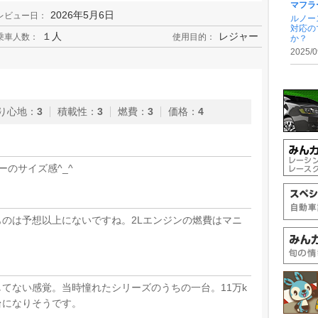
マフラ
2026年5月6日
レビュー日：
ルノー
対応の
１人
レジャー
乗車人数：
使用目的：
か？
2025/0
り心地
：
3
積載性
：
3
燃費
：
3
価格
：
4
のサイズ感^_^
のは予想以上にないですね。2Lエンジンの燃費はマニ
てない感覚。当時憧れたシリーズのうちの一台。11万k
台になりそうです。