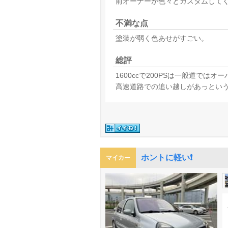
前オーナーが色々とカスタムして
不満な点
塗装が弱く色あせがすごい。
総評
1600ccで200PSは一般道で
高速道路での追い越しがあっという
ホントに軽い❗️
マイカー