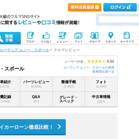
ブログ
イイね！
レビュー
フォト
グループ
スポット
カーライフ
ルーテシア ルノー・スポール
クルマレビュー
4.52
ユーザー評価：
ルーテシア ルノー・スポールの車買
ー・スポール
取相場を調べる
愛車紹介
パーツレビュー
整備手帳
フォト
(1,475)
(6,620)
(7,493)
(2,600)
燃費記録
Q&A
中古車情報
グレード・
スペック
12,869)
(47)
(184)
イカーローン徹底比較！