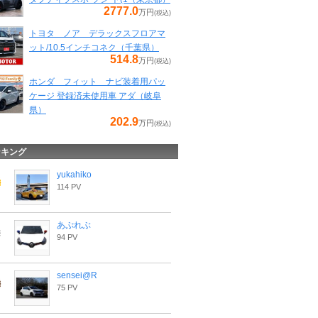
2777.0
万円
(税込)
トヨタ ノア デラックスフロアマ
ット/10.5インチコネク（千葉県）
514.8
万円
(税込)
ホンダ フィット ナビ装着用パッ
ケージ 登録済未使用車 アダ（岐阜
県）
202.9
万円
(税込)
ンキング
yukahiko
114 PV
あぷれぶ
94 PV
sensei@R
75 PV