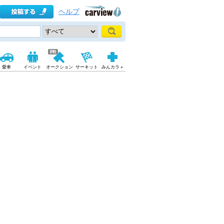
ヘルプ
愛車
イベント
オークション
サーキット
みんカラ＋