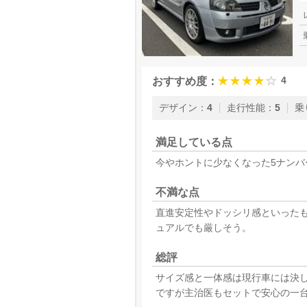
4
おすすめ度：
デザイン
：
4
走行性能
：
5
乗
満足している点
今やホントに少なくなった5ナンバー
不満な点
直進安定性やドッシリ感といったも
ュアルでも厳しそう。
総評
サイズ感と一体感は現行車には決し
ですが主治医もセットで安心の一