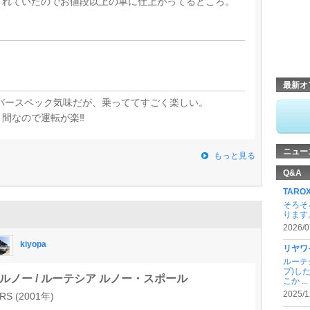
くれていたのでお値段以上の車に仕上がってるところ。
最新オ
はオーバースペック気味だが、乗っててすごく楽しい。
間なので運転が楽‼
ニュー
もっと見る
Q&A
TAR
そろそ
ります。
2026/0
kiyopa
リヤワ
ルーテ
プ)し
ルノー / ルーテシア ルノー・スポール
こか ...
2025/1
RS (2001年)