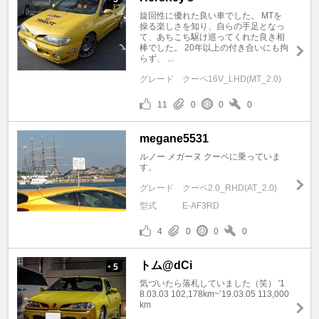
旋回性に優れた良い車でした。 MTを
操る楽しさを知り、自らの手足となっ
て、あちこち駆け巡ってくれた良き相
棒でした。 20年以上の付き合いにも拘
らず、 ...
グレード
クーペ16V_LHD(MT_2.0)
11
0
0
0
megane5531
ルノー メガーヌ クーペに乗っていま
す。
グレード
クーペ2.0_RHD(AT_2.0)
型式
E-AF3RD
4
0
0
0
トム@dCi
5
+
気づいたら落札していました（笑） '1
8.03.03 102,178km~’19.03.05 113,000
km