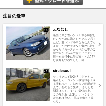
注目の愛車
ふなむし
5
+
過去に弟が左ハンドル車を練習し
たいがために購入したクルマ(笑)
ただ、左ハンドル車ならなんでも
よかったわけではなく昔から欲し
かったメガーヌクーペが仕事のご
縁で転がり込んできてビックリ！
街中を走行中に浴びる・・ん???
な視線も快感でした。笑
circlesoul
3
+
ヤフオクにてNCNRでゲット 由
緒正しく、コメント欄情報を上回
る壊れっぷり。動かない箇所が増
えているのもご愛嬌。 さしたる
問題はなく、すべて覚悟の上。
この形があれば良い。 エンジン
があれば良い。 凹みや傷も上等
なり。