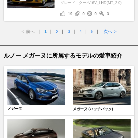
グレード
クーペ16V_LHD(MT_2.0)
19
0
0
3
<
前へ
｜
1
｜
2
｜
3
｜
4
｜
5
｜
次へ
>
ルノー メガーヌに所属するモデルの愛車紹介
メガーヌ
メガーヌ (ハッチバック)