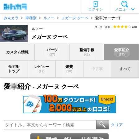
ログイン
メニュー
みんカラ
車種別
ルノー
メガーヌ クーペ
愛車(オーナー)
ユーザー評価：
4.33
ルノー
メガーヌ クーペ
パーツ
整備手帳
愛車紹介
カスタム情報
(27)
(41)
(37)
モデル
レビュー
燃費
中古車
すべて
トップ
(12)
(18)
愛車紹介
- メガーヌ クーペ
クリア