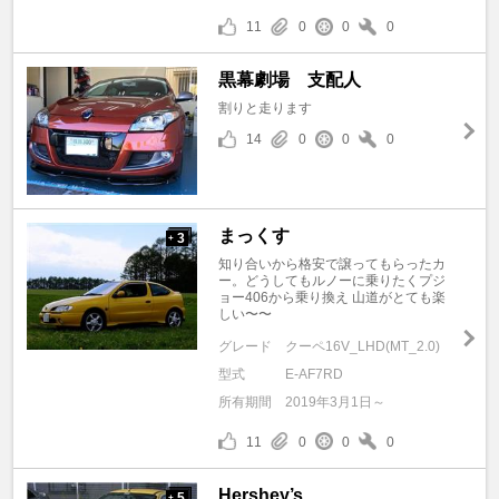
11
0
0
0
黒幕劇場 支配人
割りと走ります
14
0
0
0
まっくす
3
+
知り合いから格安で譲ってもらったカ
ー。どうしてもルノーに乗りたくプジ
ョー406から乗り換え 山道がとても楽
しい〜〜
グレード
クーペ16V_LHD(MT_2.0)
型式
E-AF7RD
所有期間
2019年3月1日～
11
0
0
0
Hershey’s
5
+