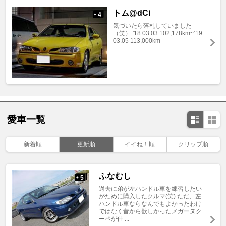
トム@dCi
4
+
気づいたら落札していました
（笑） '18.03.03 102,178km~’19.
03.05 113,000km
愛車一覧
新着順
更新順
イイね！順
クリップ順
ふなむし
5
+
過去に弟が左ハンドル車を練習したい
がために購入したクルマ(笑) ただ、左
ハンドル車ならなんでもよかったわけ
ではなく昔から欲しかったメガーヌク
ーペが仕 ...