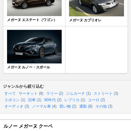
メガーヌ エステート（ワゴン）
メガーヌ カブリオレ
メガーヌ ルノー・スポール
ジャンルから絞り込む
すべて
サーキット (
8
)
ラリー (
2
)
ジムカーナ (
1
)
ストリート (
3
)
スポコン (
1
)
旧車 (
1
)
90年代 (
2
)
レプリカ (
1
)
ユーロ (
2
)
オーディオ (
3
)
ノーマル車 (
4
)
買い物 (
2
)
通勤 (
8
)
その他 (
3
)
ルノー メガーヌ クーペ