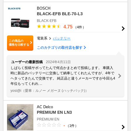
BOSCH
BLACK-EFB BLE-70-L3
BLACK-EFB
4.75
（4件）
電装系
バッテリー
この商品の
価格を比較する
このカテゴリの取付店を探す
ユーザーの最新投稿
2024年4月11日
しばらく投稿サボってたんで何点かまとめて投稿します。 車購入
時に新品のバッテリーに交換して納車してくれたんですが、4年で
ヘタってきたんで交換です。 純正品と違うメーカーですが今回も4
年位もってくれれ ...
yosi@i
（愛車：ルノー メガーヌ (ハッチバック)）
AC Delco
PREMIUM EN LN3
PREMIUM EN
-
（1件）