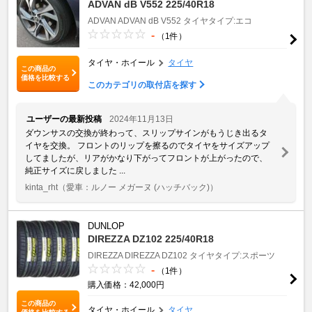
ADVAN dB V552 225/40R18
ADVAN
ADVAN dB V552
タイヤタイプ:エコ
-
（1件）
タイヤ・ホイール
タイヤ
この商品の
価格を比較する
このカテゴリの取付店を探す
ユーザーの最新投稿
2024年11月13日
ダウンサスの交換が終わって、スリップサインがもうじき出るタ
イヤを交換。 フロントのリップを擦るのでタイヤをサイズアップ
してましたが、リアがかなり下がってフロントが上がったので、
純正サイズに戻しました ...
kinta_rht
（愛車：ルノー メガーヌ (ハッチバック)）
DUNLOP
DIREZZA DZ102 225/40R18
DIREZZA
DIREZZA DZ102
タイヤタイプ:スポーツ
-
（1件）
購入価格：42,000円
この商品の
タイヤ・ホイール
タイヤ