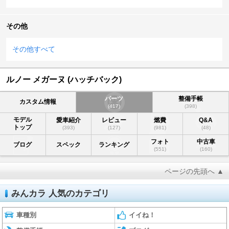
その他
その他すべて
ルノー メガーヌ (ハッチバック)
パーツ
整備手帳
カスタム情報
(417)
(398)
モデル
愛車紹介
レビュー
燃費
Q&A
トップ
(393)
(127)
(981)
(48)
フォト
中古車
ブログ
スペック
ランキング
(551)
(160)
ページの先頭へ ▲
みんカラ 人気のカテゴリ
車種別
イイね！