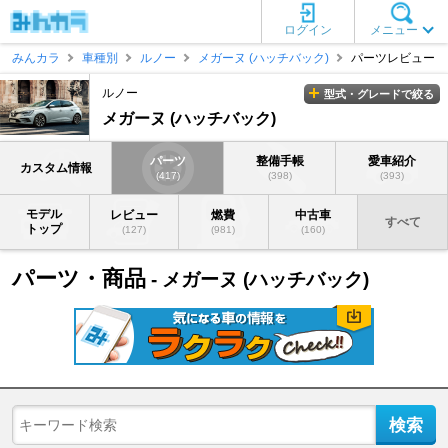
ログイン
メニュー
みんカラ
車種別
ルノー
メガーヌ (ハッチバック)
パーツレビュー
ルノー
型式・グレードで絞る
メガーヌ (ハッチバック)
パーツ
整備手帳
愛車紹介
カスタム情報
(417)
(398)
(393)
モデル
レビュー
燃費
中古車
すべて
トップ
(127)
(981)
(160)
パーツ・商品
- メガーヌ (ハッチバック)