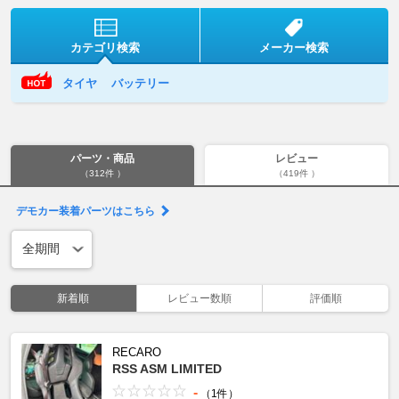
カテゴリ検索
メーカー検索
タイヤ
バッテリー
パーツ・商品
レビュー
（312件 ）
（419件 ）
デモカー装着パーツはこちら
新着順
レビュー数順
評価順
RECARO
RSS ASM LIMITED
-
（1件）