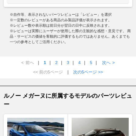
※自作等、表示されないパーツレビューは「レビュー」を選択
※一定数のレビューがある商品のみ製品評価が表示されます。
※レビュー数や表示順は前日分が翌日の日中に反映されます。
※レビューは実際にユーザーが使用した際の主観的な感想・意見です。 商
品・サービスの価値を客観的に評価するものではありません。あくまでも
一つの参考としてご活用ください。
<
前へ
｜
1
｜
2
｜
3
｜
4
｜
5
｜
次へ
>
<< 前の5ページ
｜
次の5ページ >>
ルノー メガーヌに所属するモデルのパーツレビュ
ー