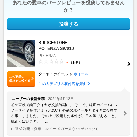
あなたの愛車のパーツレビューを投稿してみません
か？
投稿する
BRIDGESTONE
POTENZA SW010
POTENZA
-
（1件）
タイヤ・ホイール
ホイール
この商品の
価格を比較する
このカテゴリの取付店を探す
ユーザーの最新投稿
2024年5月12日
初の車検で純正タイヤが交換時期に。 そこで、純正ホイールにス
ノータイヤを付けようと思い社外品のホイールとタイヤに交換す
る事にしました。 その上で設定した条件が、日本製であること。
純正っぽいこと。一 ...
山羽 佐利庵
（愛車：ルノー メガーヌ (ハッチバック)）