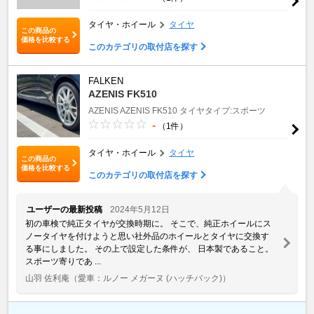
タイヤ・ホイール
タイヤ
この商品の
価格を比較する
このカテゴリの取付店を探す
FALKEN
AZENIS FK510
AZENIS
AZENIS FK510
タイヤタイプ:スポーツ
-
（1件）
タイヤ・ホイール
タイヤ
この商品の
価格を比較する
このカテゴリの取付店を探す
ユーザーの最新投稿
2024年5月12日
初の車検で純正タイヤが交換時期に。 そこで、純正ホイールにス
ノータイヤを付けようと思い社外品のホイールとタイヤに交換す
る事にしました。 その上で設定した条件が、 日本製であること。
スポーツ寄りであ ...
山羽 佐利庵
（愛車：ルノー メガーヌ (ハッチバック)）