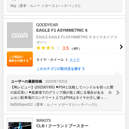
9kg
（愛車：ルノー メガーヌ (ハッチバック)）
GOODYEAR
EAGLE F1 ASYMMETRIC 6
EAGLE
EAGLE F1 ASYMMETRIC 6
タイヤタイプ:ス
ポーツ
3.5
（4件）
この商品の
タイヤ・ホイール
タイヤ
価格を比較する
このカテゴリの取付店を探す
ユーザーの最新投稿
2025年7月5日
【再レビュー】(2025/07/05) ⚫︎PS4と比較してハンドルを切った際
の反応良い ⚫︎低速域でのグリップ感が低く感じる場合がある ホ
ムセン駐車場のコンクリート上ではPS4はタイヤが少し減っ ...
fiat500sport12
（愛車：ルノー メガーヌ (ハッチバック)）
WAKO'S
CLB / クーラントブースター