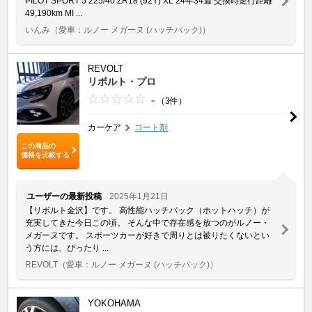
PILOT SPORT 5 225/40 ZR18 (92Y) XL 24年34週 交換時走行距離
49,190km MI ...
いんみ
（愛車：ルノー メガーヌ (ハッチバック)）
REVOLT
リボルト・プロ
-
（3件）
カーケア
コート剤
この商品の
価格を比較する
ユーザーの最新投稿
2025年1月21日
【リボルト金沢】です。 高性能ハッチバック（ホットハッチ）が
充実してきた今日この頃。 そんな中で存在感を放つのがルノー・
メガーヌです。 スポーツカーが好きで周りとは被りたくないとい
う方には、ぴったり ...
REVOLT
（愛車：ルノー メガーヌ (ハッチバック)）
YOKOHAMA