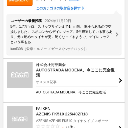
価格を比較する
このカテゴリの取付店を探す
ユーザーの最新投稿
2024年11月10日
5年、1.7万キロ、スリップサインまで1mm弱。 車検もあるので交
換しました。 スポコンからデイレツッア、5年経過している事もあ
り、元々硬めのタイヤが更に硬くなってるようで、デイレツッア
という事もあ ...
fumi308
（愛車：ルノー メガーヌ (ハッチバック)）
株式会社阿部商会
AUTOSTRADA MODENA、今ここに完全復
活
オススメ記事
AUTOSTRADA MODENA、今ここに完全復活
FALKEN
AZENIS FK510 225/40ZR18
AZENIS
AZENIS FK510
タイヤタイプ:スポーツ
-
（1件）