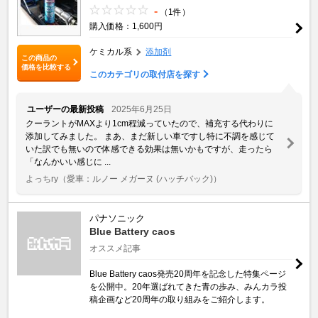
-
（1件）
購入価格：1,600円
ケミカル系
添加剤
この商品の
価格を比較する
このカテゴリの取付店を探す
ユーザーの最新投稿
2025年6月25日
クーラントがMAXより1cm程減っていたので、補充する代わりに
添加してみました。 まあ、まだ新しい車ですし特に不調を感じて
いた訳でも無いので体感できる効果は無いかもですが、走ったら
「なんかいい感じに ...
よっちry
（愛車：ルノー メガーヌ (ハッチバック)）
パナソニック
Blue Battery caos
オススメ記事
Blue Battery caos発売20周年を記念した特集ページ
を公開中。20年選ばれてきた青の歩み、みんカラ投
稿企画など20周年の取り組みをご紹介します。