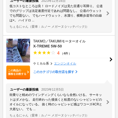
ユーザーの最新投稿
2023年12月16日
低コストなところは良！ ロードノイズは見た目通り耳障り。 公道
でのグリップは法定速度付近であれば問題なし。 公道のウェット
でも問題ない。 でもハードウェット、水溜り、横断歩道等の白線
は×。 ハイドロ ...
ちぇるにゃん
（愛車：ルノー メガーヌ (ハッチバック)）
TAKMO／TAKUMIモーターオイル
X-TREME 5W-50
4
（4件）
ケミカル系
エンジンオイル
この商品の
このカテゴリの取付店を探す
価格を比較する
ユーザーの最新投稿
2023年12月5日
街乗りと軽めのワインディングくらいなら全然いける。 サーキッ
トはダメかな。 走行終わった後抜くと粘度のないシャビシャビの
オイルになっている。 抜く時のシャビシャビ感はワコーズ4CRと
大差ない。 でも ...
ちぇるにゃん
（愛車：ルノー メガーヌ (ハッチバック)）