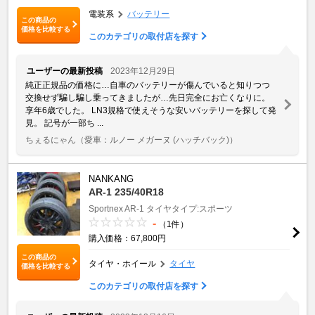
電装系
バッテリー
この商品の
価格を比較する
このカテゴリの取付店を探す
ユーザーの最新投稿
2023年12月29日
純正正規品の価格に…自車のバッテリーが傷んでいると知りつつ
交換せず騙し騙し乗ってきましたが…先日完全にお亡くなりに。
享年6歳でした。 LN3規格で使えそうな安いバッテリーを探して発
見。 記号が一部ち ...
ちぇるにゃん
（愛車：ルノー メガーヌ (ハッチバック)）
NANKANG
AR-1 235/40R18
Sportnex
AR-1
タイヤタイプ:スポーツ
-
（1件）
購入価格：67,800円
この商品の
タイヤ・ホイール
タイヤ
価格を比較する
このカテゴリの取付店を探す