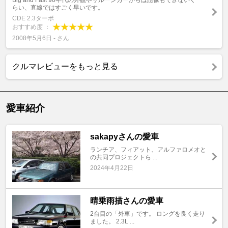
Big and Fast 90年代の外観やサルーンカーからは想像もできないぐ
らい、直線ではすごく早いです。
CDE 2.3ターボ
おすすめ度 ：
2008年5月6日 - さん
クルマレビューをもっと見る
愛車紹介
sakapyさんの愛車
ランチア、フィアット、アルファロメオと
の共同プロジェクトら ...
2024年4月22日
晴乗雨描さんの愛車
2台目の「外車」です。 ロングを良く走り
ました。 2.3L ...