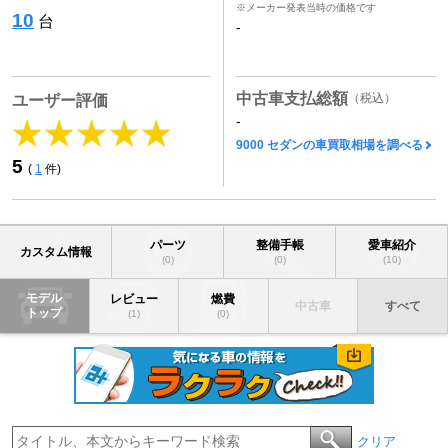
※メーカー発表当時の価格です
10
台
-
中古車支払総額
（税込）
ユーザー評価
-
9000 セダンの車買取相場を調べる
5
(
1
件)
パーツ
整備手帳
愛車紹介
カスタム情報
(0)
(0)
(10)
モデル
レビュー
燃費
中古車
すべて
トップ
(1)
(0)
クリア