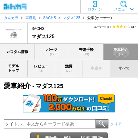
ログイン
メニュー
みんカラ
車種別
SACHS
マダス125
愛車(オーナー)
ユーザー評価：
3.67
SACHS
マダス125
パーツ
整備手帳
愛車紹介
カスタム情報
(1)
(19)
(3)
モデル
レビュー
燃費
中古車
すべて
トップ
(3)
(20)
愛車紹介
- マダス125
クリア