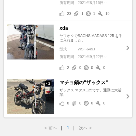
所有期間
2021年8月16日～
23
1
1
19
xda
ヤフオクでSACHS MADASS 125 を手
に入れました。
型式
WSF-649J
所有期間
2021年9月22日～
2
0
0
0
マチョ鍋の"ザックス"
2
+
ザックス マダス125です。通勤に大活
躍。
8
0
0
0
<
前へ
｜
1
｜
次へ
>