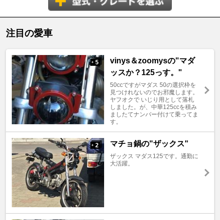
注目の愛車
vinys＆zoomysの"マダ
5
+
ッスか？125っす。"
50ccですがマダス 50の選択枠を
見つけれないのでお邪魔します。
ヤフオクで いじり用として落札
しました。が、中華125ccを積み
ましたてナンバー付けて乗ってま
す。
マチョ鍋の"ザックス"
2
+
ザックス マダス125です。通勤に
大活躍。