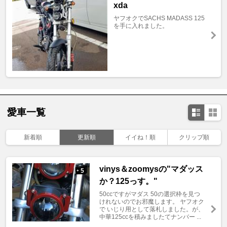
xda
ヤフオクでSACHS MADASS 125
を手に入れました。
愛車一覧
新着順
更新順
イイね！順
クリップ順
vinys＆zoomysの"マダッス
5
+
か？125っす。"
50ccですがマダス 50の選択枠を見つ
けれないのでお邪魔します。 ヤフオク
で いじり用として落札しました。が、
中華125ccを積みましたてナンバー ...