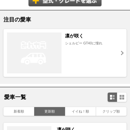
注目の愛車
凛が咲く
シェルビー GT40に憧れ
愛車一覧
新着順
更新順
イイね！順
クリップ順
凛が咲く