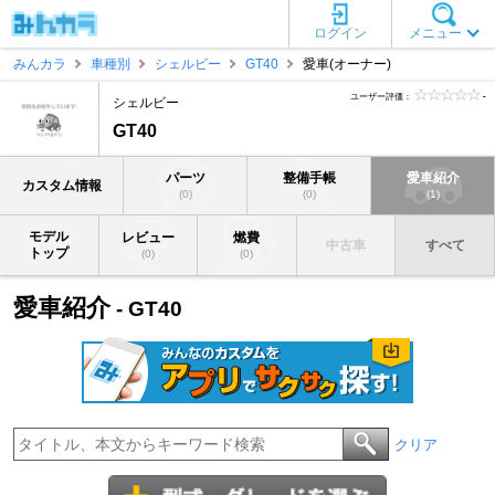
ログイン
メニュー
みんカラ
車種別
シェルビー
GT40
愛車(オーナー)
ユーザー評価：
-
シェルビー
GT40
パーツ
整備手帳
愛車紹介
カスタム情報
(0)
(0)
(1)
モデル
レビュー
燃費
中古車
すべて
トップ
(0)
(0)
愛車紹介
- GT40
クリア