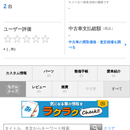
※メーカー発表当時の価格です
2
台
-
中古車支払総額
（税込）
ユーザー評価
-
中古車の買取価格・査定相場を調
べる
-
(
-
件)
パーツ
整備手帳
愛車紹介
カスタム情報
(0)
(0)
(2)
モデル
レビュー
燃費
中古車
すべて
トップ
(0)
(0)
クリア