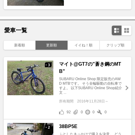
愛車一覧
新着順
更新順
イイね！順
クリップ順
マイト@GT7の"蒼き鋼のMT
3
+
B"
SUBARU Online Shop 限定販売のAW
D MTBです。 そう全輪駆動の自転車で
すよ。 以下SUBARU Online Shop紹介
文 ...
所有期間
2016年11月28日～
92
0
0
0
38BP5E
2
+
ふとしたきっかけで購入を決意。 どう