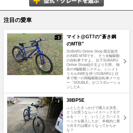
注目の愛車
マイト@GT7の"蒼き鋼
3
+
のMTB"
SUBARU Online Shop 限定販売
のAWD MTBです。 そう全輪駆動
の自転車ですよ。 以下SUBARU
Online Shop紹介文より引用。 独
自の4輪駆動システム、シンメト
リカルAWDを持つSUBARUと日
本で唯一の両輪駆動自転車メーカ
ー「DOUBLE」がコラボレーショ
ンしたA ...
38BP5E
2
+
ふとしたきっかけで購入を決意。
どうせ買うならハイスペックモデ
ルを・・・と、いうことでハイス
ペックを購入したが、本格的に乗
り出すのは暖かくなってからか
な？