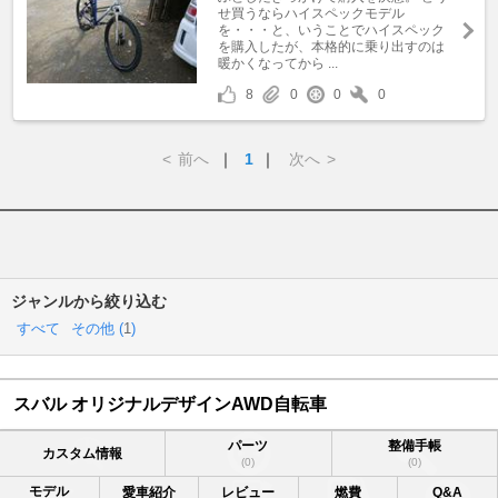
せ買うならハイスペックモデル
を・・・と、いうことでハイスペック
を購入したが、本格的に乗り出すのは
暖かくなってから ...
8
0
0
0
<
前へ
｜
1
｜
次へ
>
ジャンルから絞り込む
すべて
その他 (
1
)
スバル オリジナルデザインAWD自転車
パーツ
整備手帳
カスタム情報
(0)
(0)
モデル
愛車紹介
レビュー
燃費
Q&A