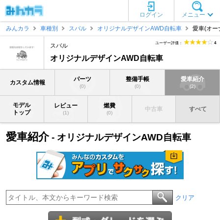
ログイン
メニュー
みんカラ
車種別
スバル
オリジナルデザインAWD自転車
愛車(オー
ユーザー評価：
4
スバル
オリジナルデザインAWD自転車
パーツ
整備手帳
愛車紹介
カスタム情報
(0)
(0)
(2)
モデル
レビュー
燃費
中古車
すべて
トップ
(1)
(0)
愛車紹介
- オリジナルデザインAWD自転車
クリア