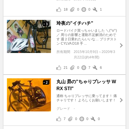
18
0
0
1
玲夜の"イチハチ"
3
+
ロードバイク買っちゃいました ＼(^o^)
／ 周りの影響と運動不足解消のためで
す 週２日乗れたらいいな… ブリヂスト
ン CYLVA D18 手 ...
所有期間
2015年10月9日～2020年3
月22日(約4年間)
21
0
7
6
丸山 昴の"ちゃりプレッサ W
2
+
RX STI"
通称 ちゃりプレッサに乗ってます！ 痛
チャリです！ よろしくお願いします！
グレード
-
7
0
0
0