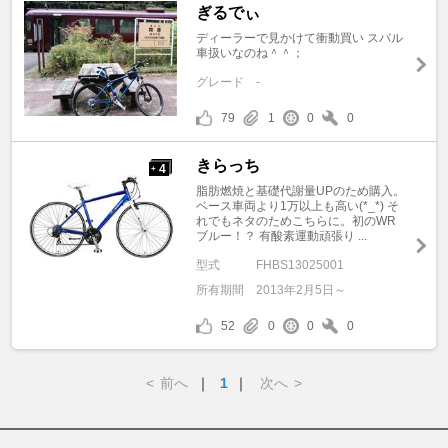
ぎるでぃ
ディーラーで見かけて衝動買い スバル
車扱いなのね＾＾；
グレード
-
79
1
0
0
きらっち
4
+
脂肪燃焼と基礎代謝量UPのため購入。
ベース車両より1万以上も高い(*_*) そ
れでもネタのためこちらに。初のWR
ブルー！？ 有酸素運動頑張り ...
型式
FHBS13025001
所有期間
2013年2月5日～
52
0
0
0
<
前へ
｜
1
｜
次へ
>