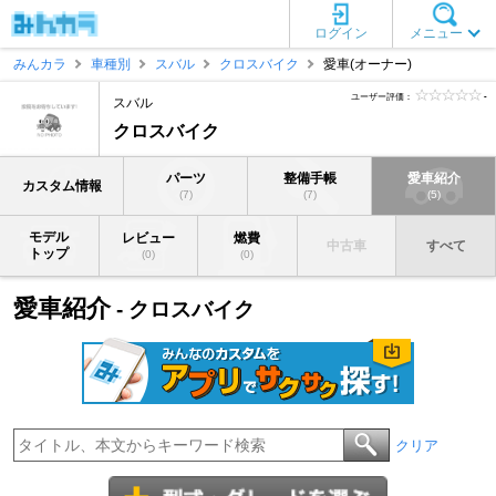
ログイン
メニュー
みんカラ
車種別
スバル
クロスバイク
愛車(オーナー)
ユーザー評価：
-
スバル
クロスバイク
パーツ
整備手帳
愛車紹介
カスタム情報
(7)
(7)
(5)
モデル
レビュー
燃費
中古車
すべて
トップ
(0)
(0)
愛車紹介
- クロスバイク
クリア