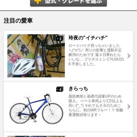
注目の愛車
玲夜の"イチハチ"
3
+
ロードバイク買っちゃいました
＼(^o^)／ 周りの影響と運動不足
解消のためです 週２日乗れたら
いいな… ブリヂストン CYLVA D1
8 手放しました。
きらっち
4
+
脂肪燃焼と基礎代謝量UPのため
購入。 ベース車両より1万以上も
高い(*_*) それでもネタのためこ
ちらに。初のWRブルー！？ 有酸
素運動頑張ります～