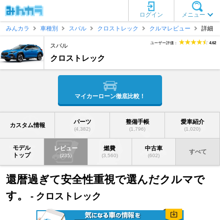
ログイン
メニュー
みんカラ
車種別
スバル
クロストレック
クルマレビュー
詳細
ユーザー評価：
4.62
スバル
クロストレック
マイカーローン徹底比較！
パーツ
整備手帳
愛車紹介
カスタム情報
(4,382)
(1,796)
(1,020)
モデル
レビュー
燃費
中古車
すべて
トップ
(235)
(3,560)
(602)
還暦過ぎて安全性重視で選んだクルマで
す。
- クロストレック