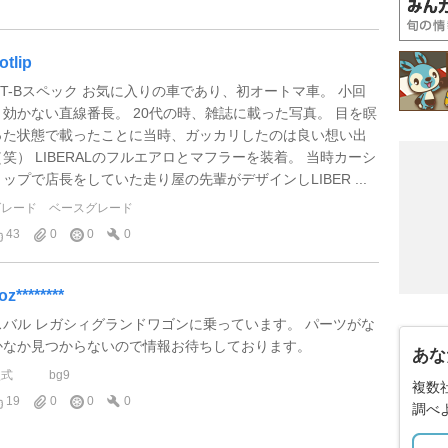
otlip
GT-Bスペック お気に入りの車であり、初オートマ車。 小回
り効かない直線番長。 20代の時、雑誌に載った写真。 目を瞑
った状態で載ったことに当時、ガッカリしたのは良い想い出
（笑） LIBERALのフルエアロとマフラーを装着。 当時カーシ
ョップで店長をしていた走り屋の先輩がデザインしLIBER ...
グレード
ベースグレード
43
0
0
0
oz********
スバル レガシィグランドワゴンに乗っています。 パーツがな
かなか見つからないので情報お待ちしております。
あな
型式
bg9
複数
19
0
0
0
調べ