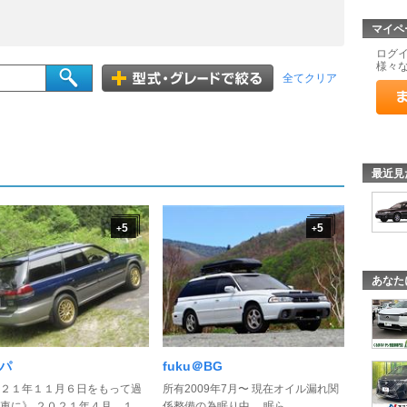
マイペ
ログ
様々
全てクリア
最近見
5
5
+
+
あなた
パパ
fuku＠BG
２１年１１月６日をもって過
所有2009年7月〜 現在オイル漏れ関
車に》 ２０２１年４月 １ ...
係整備の為眠り中。 眠ら ...