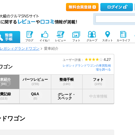
ブログ
イイね！
レビュー
フォト
グループ
スポット
カーライフ
レガシィグランドワゴン
愛車紹介
4.27
ユーザー評価：
レガシィグランドワゴンの車買取相
ワゴン
場を調べる
愛車紹介
パーツレビュー
整備手帳
フォト
(96)
(159)
(190)
(165)
燃費記録
Q&A
グレード・
中古車情報
スペック
(113)
(0)
ンドワゴン