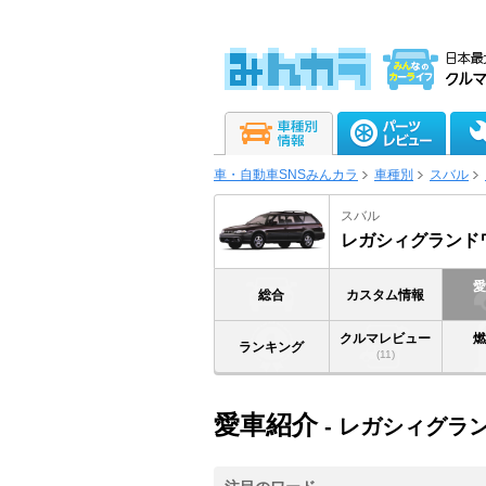
車・自動車SNSみんカラ
車種別
スバル
スバル
レガシィグランド
総合
カスタム情報
クルマレビュー
ランキング
(11)
愛車紹介
- レガシィグラ