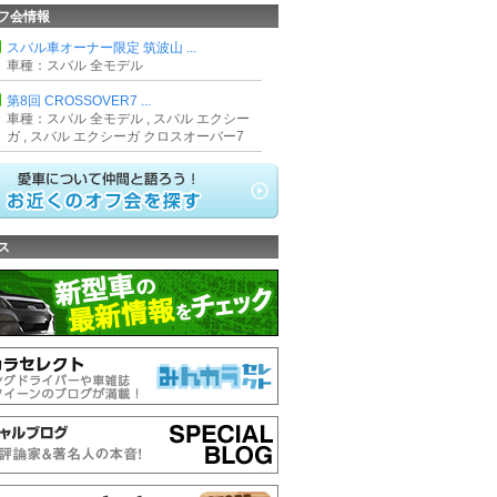
フ会情報
スバル車オーナー限定 筑波山 ...
車種：スバル 全モデル
第8回 CROSSOVER7 ...
車種：スバル 全モデル , スバル エクシー
ガ , スバル エクシーガ クロスオーバー7
ス