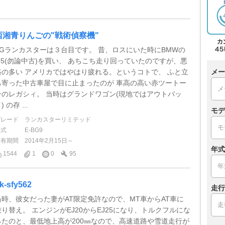
西湘青りんごの"戦術偵察機"
BGランカスターは３台目です。 昔、ロスにいた時にBMWの
M5(勿論中古)を買い、 あちこち走り回っていたのですが、悪
メー
路の多い アメリカではやはり疲れる。というコトで、 ふと立
ち寄った中古車屋で目に止まったのが 車高の高い赤ツートー
ンのレガシィ。 当時はグランドワゴン(現地ではアウトバッ
) の存 ...
モデ
グレード
ランカスターリミテッド
型式
E-BG9
所有期間
2014年2月15日～
年式
1544
1
0
95
k-sfy562
走行
当時、彼女だった妻がAT限定免許なので、MT車からAT車に
乗り替え。 エンジンがEJ20からEJ25になり、トルクフルにな
ったのと、最低地上高が200㎜なので、高速道路や雪道走行が