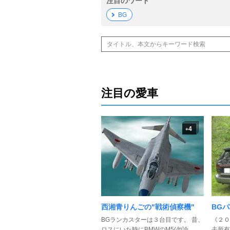
注目のワード
BG
注目の愛車
4
+
西湘青りんごの"戦術偵察機"
BG
BGランカスターは３台目です。 昔、
《２０
ロスにいた時にBMWのM5(勿論 ...
去所有