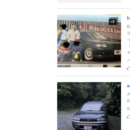
h
3
+
a