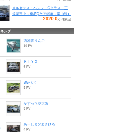
メルセデス・ベンツ Gクラス 正
規認定中古車/EQケア継承（富山県）
2020.0
万円
(税込)
ンキング
西湘青りんご
19 PV
ＫＩＹＯ
6 PV
BGパパ
5 PV
かずっち＠大阪
5 PV
あーしまorまさひろ
4 PV