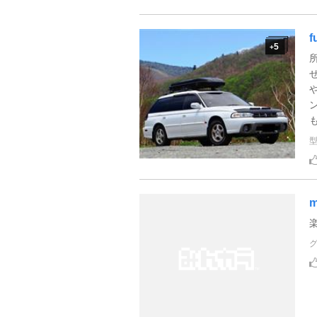
f
5
+
m