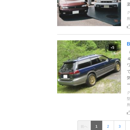
5
+
ー
前へ
1
2
3