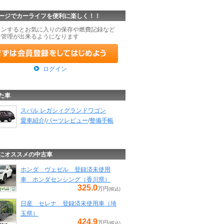
ージでカーライフを便利に楽しく！！
インするとお気に入りの保存や燃費記録など
な管理が出来るようになります
ログイン
た車
スバル レガシィグランドワゴン
愛車紹介
/
パーツレビュー
/
整備手帳
にオススメの中古車
ホンダ ヴェゼル 登録済未使用
車 ホンダセンシング（香川県）
325.0
万円
(税込)
日産 セレナ 登録済未使用車（埼
玉県）
424.9
万円
(税込)