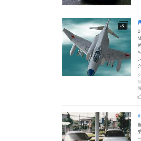
5
+
ク
d