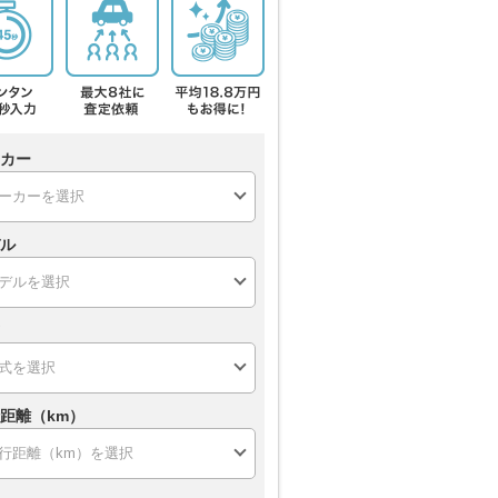
カー
ル
距離（km）