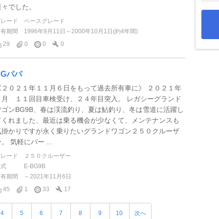
楽々でした。
グレード
ベースグレード
所有期間
1996年9月11日～2000年10月1日(約4年間)
29
0
0
0
BGパパ
《２０２１年１１月６日をもって過去所有車に》 ２０２１年
４月 １１回目車検受け、２４年目突入。 レガシーグランド
ワゴンBG9B、春は渓流釣り、夏は鮎釣り、冬は雪道に活躍し
てくれました、最近は乗る機会が少なくて、メンテナンスも
気掛かりですが永く乗りたいグランドワゴン２５０クルーザ
。 気軽にパー ...
グレード
２５０クルーザー
型式
E-BG9B
所有期間
～2021年11月6日
45
1
33
17
4
5
6
7
8
9
10
次へ