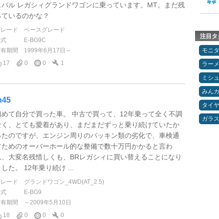
スバル レガシィグランドワゴンに乗っています。MT。まだ残
っているのかな？
グレード
ベースグレード
注目タ
型式
E-BG9C
所有期間
1999年6月17日～
モニ
17
0
0
1
ラー
ミシ
みん
n45
タイ
初めて自分で買った車。 中古で買って、12年乗って全く不調
ガラ
なく、とても愛着があり、まだまだずっと乗り続けていたか
ったのですが、エンジン周りのパッキン類の劣化で、車検通
すためのオーバーホール的な整備で数十万円かかると言わ
れ、大変名残惜しくも、BRレガシィに買い替えることになり
した。 12年乗り続け ...
グレード
グランドワゴン_4WD(AT_2.5)
型式
E-BG9
所有期間
～2009年5月10日
18
0
0
0