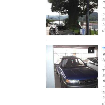
t
5
+
ま