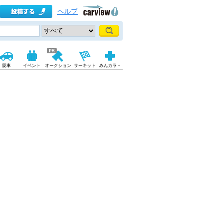
ヘルプ
愛車
イベント
オークション
サーキット
みんカラ＋