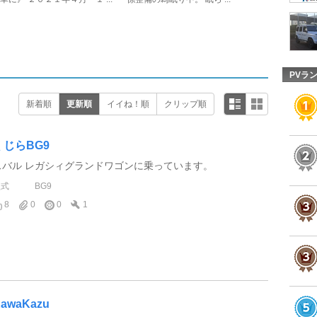
PVラ
新着順
更新順
イイね！順
クリップ順
くじらBG9
スバル レガシィグランドワゴンに乗っています。
型式
BG9
8
0
0
1
awaKazu