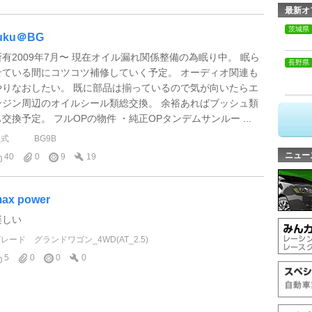
最新オ
茨城県
uku＠BG
所有2009年7月〜 現在オイル漏れ関係整備の為眠り中。 眠ら
長野県
せている間にコツコツ補修していく予定。 オーディオ関連も
やりなおしたい。 既に部品は揃っているので気が向いたらエ
ンジン周辺のオイルシール類総交換。 余裕あればブッシュ類
も交換予定。 フルOPの物件 ・純正OPタンデムサンルー ...
型式
BG9B
ニュー
40
0
9
19
ax power
楽しい
グレード
グランドワゴン_4WD(AT_2.5)
5
0
0
0