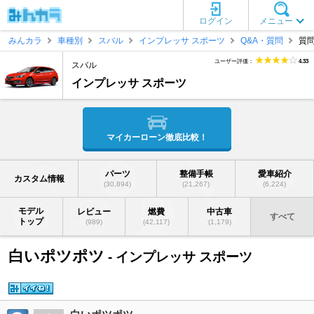
ログイン
メニュー
みんカラ
車種別
スバル
インプレッサ スポーツ
Q&A・質問
質
ユーザー評価：
4.33
スバル
インプレッサ スポーツ
マイカーローン徹底比較！
パーツ
整備手帳
愛車紹介
カスタム情報
(30,894)
(21,267)
(6,224)
モデル
レビュー
燃費
中古車
すべて
トップ
(989)
(42,117)
(1,179)
白いポツポツ
- インプレッサ スポーツ