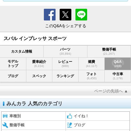
このQ&Aをシェアする
スバル インプレッサ スポーツ
パーツ
整備手帳
カスタム情報
(30,894)
(21,267)
モデル
愛車紹介
レビュー
燃費
Q&A
トップ
(6,224)
(989)
(42,117)
(286)
フォト
中古車
ブログ
スペック
ランキング
(6,450)
(1,179)
ページの先頭へ ▲
みんカラ 人気のカテゴリ
車種別
イイね！
整備手帳
ブログ