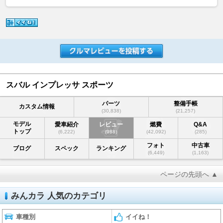
スバル インプレッサ スポーツ
パーツ
整備手帳
カスタム情報
(30,838)
(21,257)
モデル
愛車紹介
レビュー
燃費
Q&A
トップ
(6,222)
(988)
(42,092)
(285)
フォト
中古車
ブログ
スペック
ランキング
(6,449)
(1,163)
ページの先頭へ ▲
みんカラ 人気のカテゴリ
車種別
イイね！