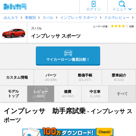
ログイン
メニュー
みんカラ
車種別
スバル
インプレッサ スポーツ
クルマレビュー
ユーザー評価：
4.33
スバル
インプレッサ スポーツ
マイカーローン徹底比較！
パーツ
整備手帳
愛車紹介
カスタム情報
(30,838)
(21,257)
(6,222)
モデル
レビュー
燃費
中古車
すべて
トップ
(988)
(42,092)
(1,163)
インプレッサ 助手席試乗
- インプレッサ ス
ポーツ