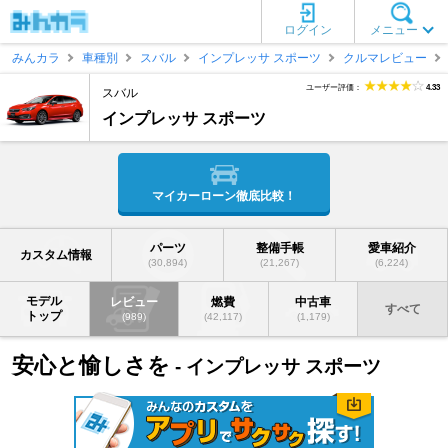
ログイン
メニュー
みんカラ
車種別
スバル
インプレッサ スポーツ
クルマレビュー
ユーザー評価：
4.33
スバル
インプレッサ スポーツ
マイカーローン徹底比較！
パーツ
整備手帳
愛車紹介
カスタム情報
(30,894)
(21,267)
(6,224)
モデル
レビュー
燃費
中古車
すべて
トップ
(989)
(42,117)
(1,179)
安心と愉しさを
- インプレッサ スポーツ