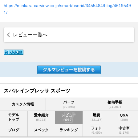
https://minkara.carview.co.jp/smart/userid/3455484/blog/4619549
1/
レビュー一覧へ
スバル インプレッサ スポーツ
パーツ
整備手帳
カスタム情報
(30,894)
(21,267)
モデル
愛車紹介
レビュー
燃費
Q&A
トップ
(6,224)
(989)
(42,117)
(286)
フォト
中古車
ブログ
スペック
ランキング
(6,450)
(1,179)