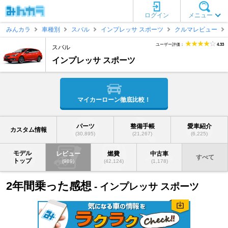
ログイン
メニュー
みんカラ
車種別
スバル
インプレッサ スポーツ
クルマレビュー
ユーザー評価：
4.33
スバル
インプレッサ スポーツ
マイカーローン徹底比較！
パーツ
整備手帳
愛車紹介
カスタム情報
(30,895)
(21,267)
(6,225)
モデル
レビュー
燃費
中古車
すべて
トップ
(989)
(42,124)
(1,178)
2年間乗った感想
- インプレッサ スポーツ