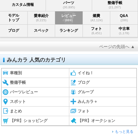
パーツ
整備手帳
カスタム情報
(30,895)
(21,267)
モデル
愛車紹介
レビュー
燃費
Q&A
トップ
(6,225)
(989)
(42,124)
(286)
フォト
中古車
ブログ
スペック
ランキング
(6,451)
(1,178)
ページの先頭へ ▲
みんカラ 人気のカテゴリ
車種別
イイね！
整備手帳
ブログ
パーツレビュー
グループ
スポット
みんカラ＋
まとめ
フォト
【PR】ショッピング
【PR】オークション
もっと見る