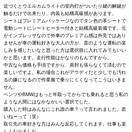
近づくとウエルカムライトの室内灯がついたり鍵の解鍵が
触るだけで出来たり、内装も結構高級感があります。
シートはプレミアムパッケージなのでタン色の革シートで
電動シートにシートヒーター付きと結構高級装備です。元
がインプレッサなので外車のプレミアム感は外見ではあり
ませんが車の運転好きな大人の方が、昔のような運転の楽
しみを感じたいなと思った方は選択肢に入れてみてもいい
かと思います。走行性能はかなりのもんですから。
中古なら価格も手頃ですから、肩肘も張らなくて済むので
楽しいですよ。私の場合これがアウディだと少しでも汚れ
るの嫌になるので作業服で乗りにくくなってこうはいきま
せん。
ベンツやBMWはもっと年取ってからでも乗れると思う私の
ような人間にはなかなかいい選択でした。
購入した時はみんなにこれ誰の車？って言われました。若
いねーって（笑）
取引先の車好きな方はみんな反応してくれます。仕事も楽
しくなりました。