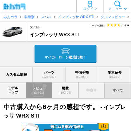
ログイン
メニュー
みんカラ
車種別
スバル
インプレッサ WRX STI
クルマレビュー
ユーザー評価：
4.35
スバル
インプレッサ WRX STI
マイカーローン徹底比較！
パーツ
整備手帳
愛車紹介
カスタム情報
(125,947)
(59,858)
(16,179)
モデル
レビュー
燃費
中古車
すべて
トップ
(1,491)
(89,705)
中古購入から6ヶ月の感想です。
- インプレ
ッサ WRX STI