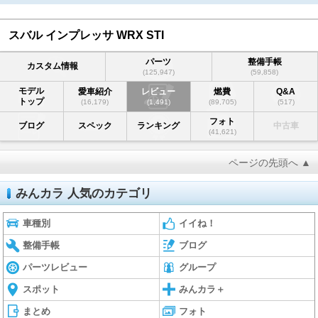
スバル インプレッサ WRX STI
パーツ
整備手帳
カスタム情報
(125,947)
(59,858)
モデル
愛車紹介
レビュー
燃費
Q&A
トップ
(16,179)
(1,491)
(89,705)
(517)
フォト
ブログ
スペック
ランキング
中古車
(41,621)
ページの先頭へ ▲
みんカラ 人気のカテゴリ
車種別
イイね！
整備手帳
ブログ
パーツレビュー
グループ
スポット
みんカラ＋
まとめ
フォト