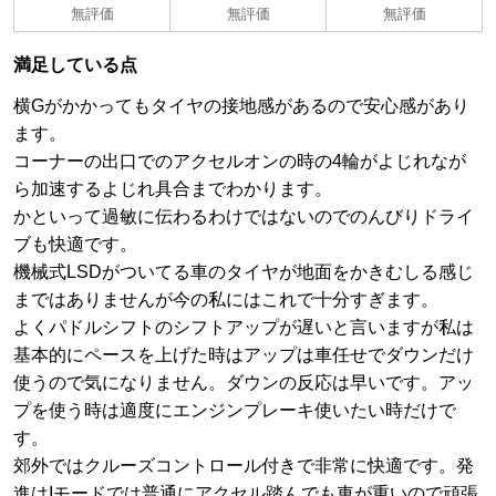
無評価
無評価
無評価
満足している点
横Gがかかってもタイヤの接地感があるので安心感があり
ます。
コーナーの出口でのアクセルオンの時の4輪がよじれなが
ら加速するよじれ具合までわかります。
かといって過敏に伝わるわけではないのでのんびりドライ
ブも快適です。
機械式LSDがついてる車のタイヤが地面をかきむしる感じ
まではありませんが今の私にはこれで十分すぎます。
よくパドルシフトのシフトアップが遅いと言いますが私は
基本的にペースを上げた時はアップは車任せでダウンだけ
使うので気になりません。ダウンの反応は早いです。アッ
プを使う時は適度にエンジンプレーキ使いたい時だけで
す。
郊外ではクルーズコントロール付きで非常に快適です。発
進はIモードでは普通にアクセル踏んでも車が重いので頑張