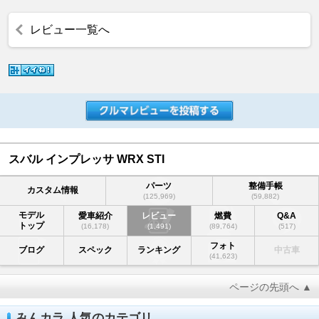
レビュー一覧へ
スバル インプレッサ WRX STI
パーツ
整備手帳
カスタム情報
(125,969)
(59,882)
モデル
愛車紹介
レビュー
燃費
Q&A
トップ
(16,178)
(1,491)
(89,764)
(517)
フォト
ブログ
スペック
ランキング
中古車
(41,623)
ページの先頭へ ▲
みんカラ 人気のカテゴリ