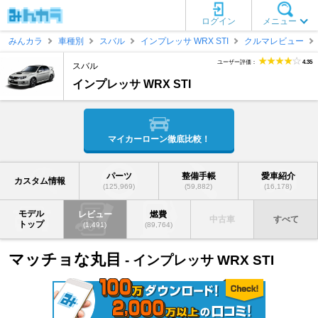
ログイン
メニュー
みんカラ
車種別
スバル
インプレッサ WRX STI
クルマレビュー
ユーザー評価：
4.35
スバル
インプレッサ WRX STI
マイカーローン徹底比較！
パーツ
整備手帳
愛車紹介
カスタム情報
(125,969)
(59,882)
(16,178)
モデル
レビュー
燃費
中古車
すべて
トップ
(1,491)
(89,764)
マッチョな丸目
- インプレッサ WRX STI