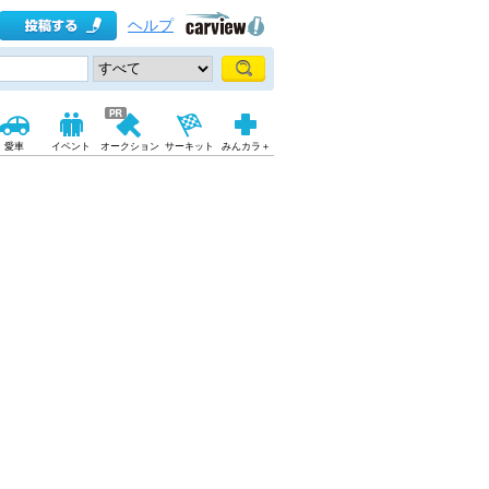
ヘルプ
愛車
イベント
オークション
サーキット
みんカラ＋