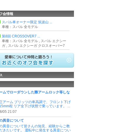
フ会情報
スバル車オーナー限定 筑波山 ...
車種：スバル 全モデル
第8回 CROSSOVER7 ...
車種：スバル 全モデル , スバル エクシー
ガ , スバル エクシーガ クロスオーバー7
ス
ームでローダウンした際アームロック等しな
正アーム ブリッツの車高調で、フロント下げ
15mm程 リア全下げ状態で乗っています。 ...
8/05 21:07
の異音について
の異音について皆さんの知見、経験からご教
だきたいです。 運転中に発生する異音につい