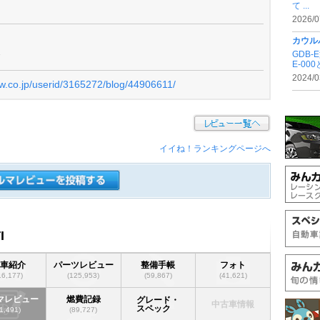
て ...
2026/0
カウル
…
GDB
E-00
2024/0
ew.co.jp/userid/3165272/blog/44906611/
イイね！ランキングページへ
I
愛車紹介
パーツレビュー
整備手帳
フォト
16,177)
(125,953)
(59,867)
(41,621)
マレビュー
燃費記録
グレード・
中古車情報
スペック
(1,491)
(89,727)