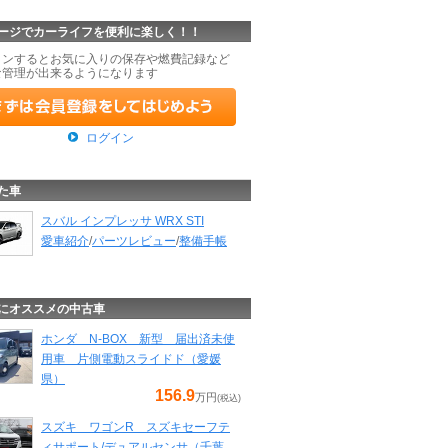
ージでカーライフを便利に楽しく！！
インするとお気に入りの保存や燃費記録など
な管理が出来るようになります
ログイン
た車
スバル インプレッサ WRX STI
愛車紹介
/
パーツレビュー
/
整備手帳
にオススメの中古車
ホンダ N-BOX 新型 届出済未使
用車 片側電動スライドド（愛媛
県）
156.9
万円
(税込)
スズキ ワゴンR スズキセーフテ
ィサポート/デュアルセンサ（千葉