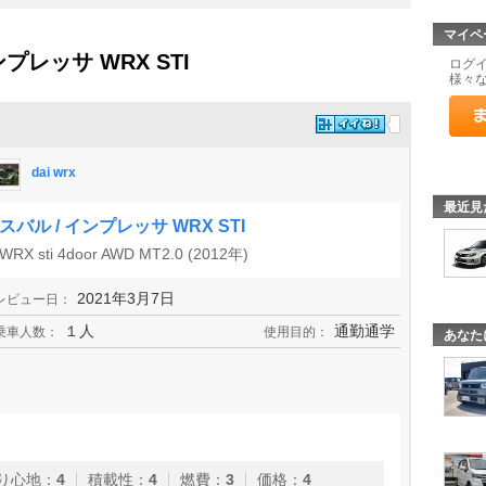
マイペ
ンプレッサ WRX STI
ログ
様々
dai wrx
最近見
スバル / インプレッサ WRX STI
WRX sti 4door AWD MT2.0 (2012年)
2021年3月7日
レビュー日：
１人
通勤通学
乗車人数：
使用目的：
あなた
り心地
：
4
積載性
：
4
燃費
：
3
価格
：
4