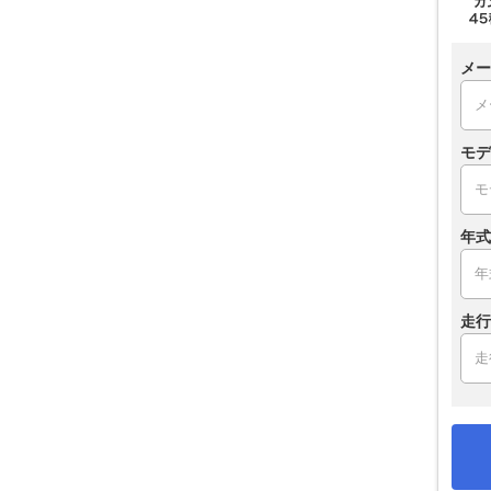
メー
モデ
年式
走行