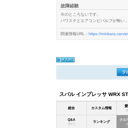
故障経験
今のところないです。
パワステとエアコンビバルブが怖い
関連情報URL：
https://minkara.carvi
スバル インプレッサ WRX ST
総合
カスタム情報
(
Q&A
クル
ランキング
(517)