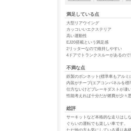
満足している点
大型リアウイング
カッコいいエクステリア
高い運動性
EJ20搭載という満足感
2リッターなので維持しやすい
4ドアでトランクスルーがあるので
不満な点
鉄製のボンネット(標準車もアルミ
内装がチープ(エアコンパネルを標
仕方ないけどブレーキダストが凄
性能考えれば十分だが燃費が少々
総評
サーキットなど本格的な走りはし
ぐらいの運転でも楽しい車です。
ただ他の方も気にしている通り本