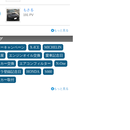
もさる
191 PV
もっと見る
グ
ターキャンペーン
X-ICE
MICHELIN
Ｄ屋
エンジンオイル交換
愛車記念日
ーカー交換
エアコンフィルター
N-One
カラ登録記念日
HONDA
S660
ーカー取付
もっと見る