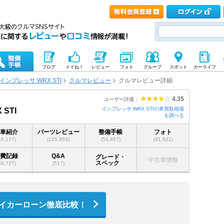
ブログ
イイね！
レビュー
フォト
グループ
スポット
カーライフ
インプレッサ WRX STI
クルマレビュー
クルマレビュー詳細
4.35
ユーザー評価：
インプレッサ WRX STIの車買取相場
STI
を調べる
愛車紹介
パーツレビュー
整備手帳
フォト
16,177)
(125,953)
(59,867)
(41,621)
燃費記録
Q&A
グレード・
中古車情報
スペック
89,727)
(517)
イカーローン徹底比較！