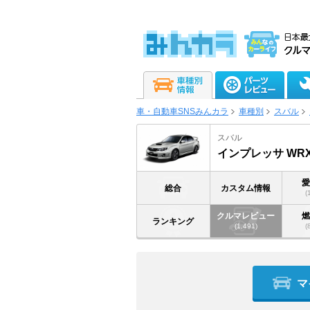
車・自動車SNSみんカラ
車種別
スバル
スバル
インプレッサ WRX 
総合
カスタム情報
(
クルマレビュー
ランキング
(1,491)
(
マ