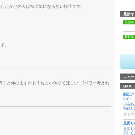
ましたが他の人は特に気にならない様子です。
最新オ
茨城県
長野県
ます。
ニュー
速行くと伸びますがもうちょい伸びてほしい…(パワー考えれ
Q&A
純正ア
いか
現在純
幅残り
2026/0
足回り
足回り
示いた