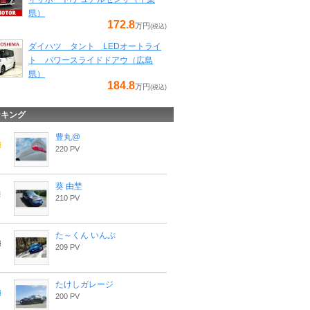
県）
172.8
万円
(税込)
ダイハツ タント LEDオートライ
ト パワースライドドアウ（広島
県）
184.8
万円
(税込)
ンキング
豊丸@
220 PV
葵 由埜
210 PV
た～くん いんぷ
209 PV
たけしガレージ
200 PV