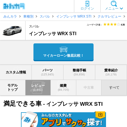
ログイン
メニュー
みんカラ
車種別
スバル
インプレッサ WRX STI
クルマレビュー
ユーザー評価：
4.35
スバル
インプレッサ WRX STI
マイカーローン徹底比較！
パーツ
整備手帳
愛車紹介
カスタム情報
(125,945)
(59,858)
(16,179)
モデル
レビュー
燃費
中古車
すべて
トップ
(1,491)
(89,705)
満足できる車
- インプレッサ WRX STI