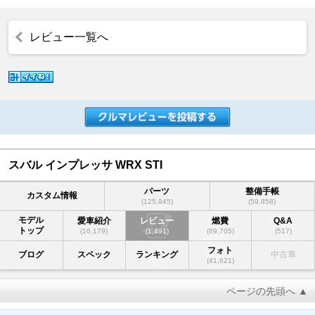
レビュー一覧へ
スバル インプレッサ WRX STI
パーツ
整備手帳
カスタム情報
(125,945)
(59,858)
モデル
愛車紹介
レビュー
燃費
Q&A
トップ
(16,179)
(1,491)
(89,705)
(517)
フォト
ブログ
スペック
ランキング
中古車
(41,621)
ページの先頭へ ▲