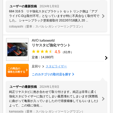
ユーザーの最新投稿
2024年1月9日
684 316 S リヤ強化スタビブラケット セット リンク側は「アプ
ライドC-Dは取付不可」となっていますが特に不具合なく取付可で
した。 シャーシブラック塗装後取付 2022/07/18購入 20 ...
cobayashi
（愛車：スバル レガシィツーリングワゴン）
AVO turboworld
リヤスタビ強化マウント
4.5
（61件）
定価：14,080円
足回り
スタビライザー
この商品の
価格を比較する
このカテゴリの取付店を探す
ユーザーの最新投稿
2024年1月9日
純正リヤスタビに抱き合わせて取り付けます。純正は非常に柔く
強化スタビライザーに負けてしまい最悪壊れてしまいます(実際既
に曲がって亀裂が入っていましたので溶接補修してもらいました)
よって、この様に強化 ...
kamasada
（愛車：スバル レガシィツーリングワゴン）