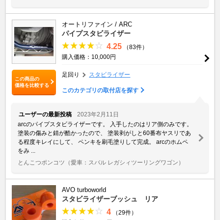
オートリファイン / ARC
パイプスタビライザー
4.25
（83件）
購入価格：10,000円
足回り
スタビライザー
この商品の
価格を比較する
このカテゴリの取付店を探す
ユーザーの最新投稿
2023年2月11日
arcのパイプスタビライザーです。 入手したのはリア側のみです。
塗装の傷みと錆が酷かったので、 塗装剥がしと60番布ヤスリであ
る程度キレイにして、 ペンキを刷毛塗りして完成。 arcのホムペ
をみ ...
とんこつポンコツ
（愛車：スバル レガシィツーリングワゴン）
AVO turboworld
スタビライザーブッシュ リア
4
（29件）