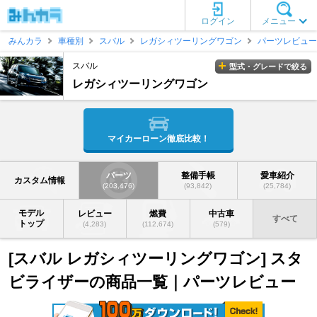
ログイン
メニュー
みんカラ
車種別
スバル
レガシィツーリングワゴン
パーツレビュー
スバル
型式・グレードで絞る
レガシィツーリングワゴン
マイカーローン徹底比較！
パーツ
整備手帳
愛車紹介
カスタム情報
(203,476)
(93,842)
(25,784)
モデル
レビュー
燃費
中古車
すべて
トップ
(4,283)
(112,674)
(579)
[スバル レガシィツーリングワゴン] スタ
ビライザーの商品一覧｜パーツレビュー