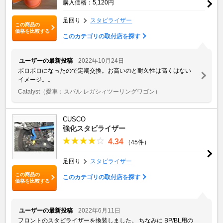
購入価格：5,120円
足回り
スタビライザー
この商品の
価格を比較する
このカテゴリの取付店を探す
ユーザーの最新投稿
2022年10月24日
ボロボロになったので定期交換。お高いのと耐久性は高くはない
イメージ。。
Catalyst
（愛車：スバル レガシィツーリングワゴン）
CUSCO
強化スタビライザー
4.34
（45件）
足回り
スタビライザー
この商品の
このカテゴリの取付店を探す
価格を比較する
ユーザーの最新投稿
2022年6月11日
フロントのスタビライザーを換装しました。 ちなみに BP/BL用の