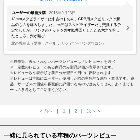
ユーザーの最新投稿
2018年9月23日
18mmスタビライザーは中古のものを、GRB用スタビリンクは新
品のものを購入しました。 当初はスタビライザーだけ交換する予
定でしたが、リンクのナットを外す際共回りしたため六角で抑え
たところ、穴が錆び ...
北の異端児
（愛車：スバル レガシィツーリングワゴン）
※自作等、表示されないパーツレビューは「レビュー」を選択
※一定数のレビューがある商品のみ製品評価が表示されます。
※レビュー数や表示順は前日分が翌日の日中に反映されます。
※レビューは実際にユーザーが使用した際の主観的な感想・意見です。 商
品・サービスの価値を客観的に評価するものではありません。あくまでも
一つの参考としてご活用ください。
<
前へ
｜
1
｜
2
｜
次へ
>
一緒に見られている車種のパーツレビュー