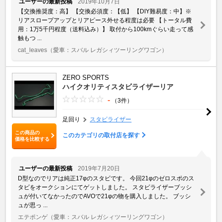
ユーザーの最新投稿
2019年10月7日
【交換推奨度：高】 【交換必須度：【低】 【DIY難易度：中】※
リアスロープアップとリアピース外せる程度は必要 【トータル費
用：1万5千円程度（送料込み）】 取付から100kmぐらい走って感
触もつ ...
cat_leaves
（愛車：スバル レガシィツーリングワゴン）
ZERO SPORTS
ハイクオリティスタビライザーリア
-
（3件）
足回り
スタビライザー
この商品の
このカテゴリの取付店を探す
価格を比較する
ユーザーの最新投稿
2019年7月20日
D型なのでリアは純正17φのスタビです。 今回21φのゼロスポのス
タビをオークションにてゲットしました。 スタビライザーブッシ
ュが付いてなかったのでAVOで21φの物を購入しました。 ブッシ
ュが思っ ...
エテポンゲ
（愛車：スバル レガシィツーリングワゴン）