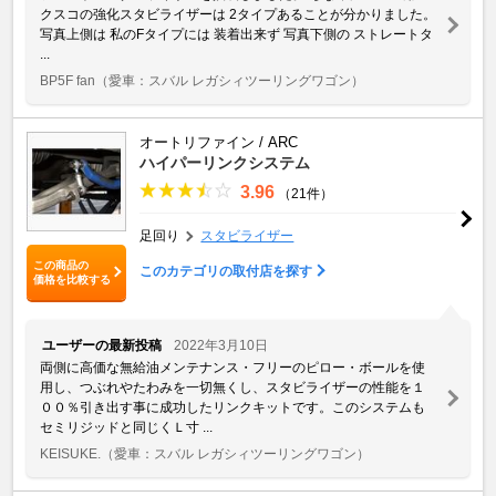
クスコの強化スタビライザーは 2タイプあることが分かりました。
写真上側は 私のFタイプには 装着出来ず 写真下側の ストレートタ
...
BP5F fan
（愛車：スバル レガシィツーリングワゴン）
オートリファイン / ARC
ハイパーリンクシステム
3.96
（21件）
足回り
スタビライザー
この商品の
このカテゴリの取付店を探す
価格を比較する
ユーザーの最新投稿
2022年3月10日
両側に高価な無給油メンテナンス・フリーのピロー・ボールを使
用し、つぶれやたわみを一切無くし、スタビライザーの性能を１
００％引き出す事に成功したリンクキットです。このシステムも
セミリジッドと同じくＬ寸 ...
KEISUKE.
（愛車：スバル レガシィツーリングワゴン）