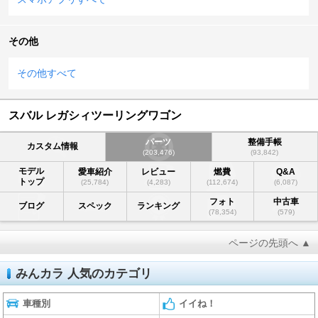
その他
その他すべて
スバル レガシィツーリングワゴン
パーツ
整備手帳
カスタム情報
(203,476)
(93,842)
モデル
愛車紹介
レビュー
燃費
Q&A
トップ
(25,784)
(4,283)
(112,674)
(6,087)
フォト
中古車
ブログ
スペック
ランキング
(78,354)
(579)
ページの先頭へ ▲
みんカラ 人気のカテゴリ
車種別
イイね！