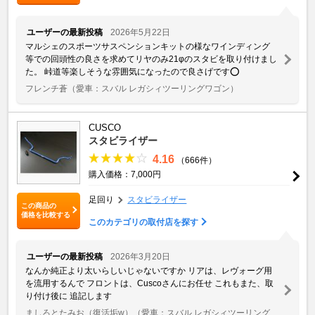
ユーザーの最新投稿
2026年5月22日
マルシェのスポーツサスペンションキットの様なワインディング
等での回頭性の良さを求めてリヤのみ21φのスタビを取り付けまし
た。 峠道等楽しそうな雰囲気になったので良さげです⭕️
フレンチ蒼
（愛車：スバル レガシィツーリングワゴン）
CUSCO
スタビライザー
4.16
（666件）
購入価格：7,000円
足回り
スタビライザー
この商品の
価格を比較する
このカテゴリの取付店を探す
ユーザーの最新投稿
2026年3月20日
なんか純正より太いらしいじゃないですか リアは、レヴォーグ用
を流用するんで フロントは、Cuscoさんにお任せ これもまた、取
り付け後に 追記します
ましろとたみお（復活垢w）
（愛車：スバル レガシィツーリング