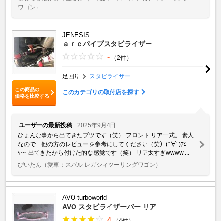
ワゴン）
JENESIS
ａｒｃパイプスタビライザー
-
（2件）
足回り
スタビライザー
この商品の
このカテゴリの取付店を探す
価格を比較する
ユーザーの最新投稿
2025年9月4日
ひょんな事から出てきたブツです（笑） フロント.リア一式。 素人
なので、他の方のレビューを参考にしてください（笑）(°∀°)ｱﾋ
ｬ〜 出てきたから付けた的な感覚です（笑） リア太すぎwwww ...
ぴいたん
（愛車：スバル レガシィツーリングワゴン）
AVO turboworld
AVO スタビライザーバー リア
4
（4件）