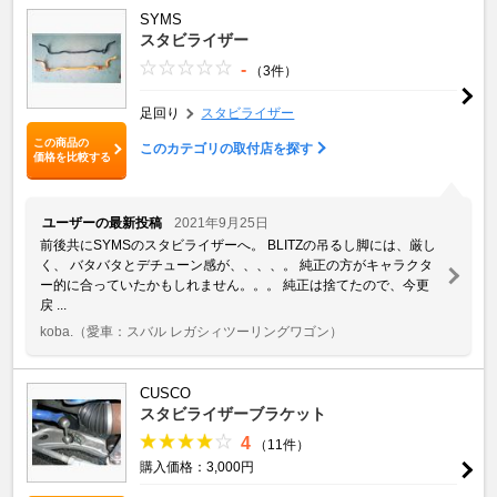
SYMS
スタビライザー
-
（3件）
足回り
スタビライザー
この商品の
このカテゴリの取付店を探す
価格を比較する
ユーザーの最新投稿
2021年9月25日
前後共にSYMSのスタビライザーへ。 BLITZの吊るし脚には、厳し
く、 バタバタとデチューン感が、、、、。 純正の方がキャラクタ
ー的に合っていたかもしれません。。。 純正は捨てたので、今更
戻 ...
koba.
（愛車：スバル レガシィツーリングワゴン）
CUSCO
スタビライザーブラケット
4
（11件）
購入価格：3,000円