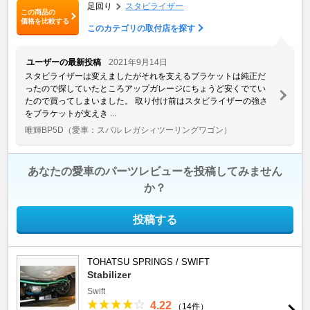
足回り
スタビライザー
この商品の
価格を比較する
このカテゴリの取付店を探す
ユーザーの最新投稿
2021年9月14日
スタビライザーは変えましたがそれを支えるブラケットは純正だ
ったので探していたところアップガレージにちょうど安くでてい
たので買ってしまいました。 取り付け前はスタビライザーの強さ
をブラケットが支えき ...
唯輝BP5D
（愛車：スバル レガシィツーリングワゴン）
あなたの愛車のパーツレビューを投稿してみません
か？
投稿する
TOHATSU SPRINGS / SWIFT
Stabilizer
Swift
4.22
（14件）