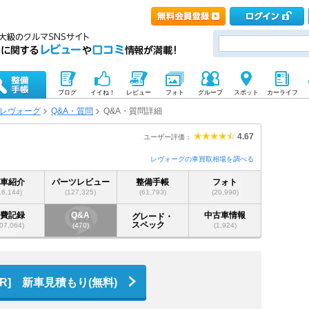
ブログ
イイね！
レビュー
フォト
グループ
スポット
カーライフ
レヴォーグ
Q&A・質問
Q&A・質問詳細
4.67
ユーザー評価：
レヴォーグの車買取相場を調べる
愛車紹介
パーツレビュー
整備手帳
フォト
16,144)
(127,325)
(61,793)
(20,990)
燃費記録
Q&A
中古車情報
グレード・
スペック
07,064)
(470)
(1,924)
PR] 新車見積もり(無料)