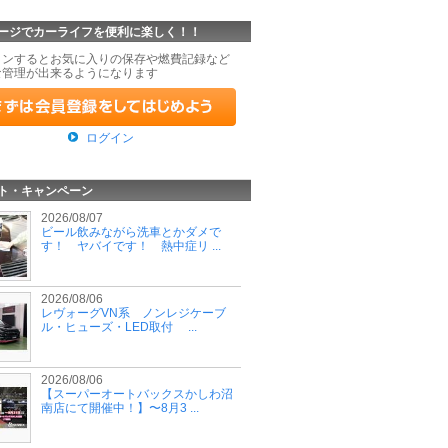
ージでカーライフを便利に楽しく！！
インするとお気に入りの保存や燃費記録など
な管理が出来るようになります
ログイン
ト・キャンペーン
2026/08/07
ビール飲みながら洗車とかダメで
す！ ヤバイです！ 熱中症リ ...
2026/08/06
レヴォーグVN系 ノンレジケーブ
ル・ヒューズ・LED取付 ...
2026/08/06
【スーパーオートバックスかしわ沼
南店にて開催中！】〜8月3 ...