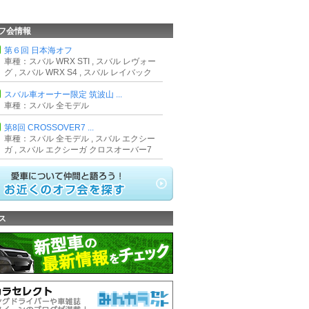
フ会情報
第６回 日本海オフ
車種：スバル WRX STI , スバル レヴォー
グ , スバル WRX S4 , スバル レイバック
スバル車オーナー限定 筑波山 ...
車種：スバル 全モデル
第8回 CROSSOVER7 ...
車種：スバル 全モデル , スバル エクシー
ガ , スバル エクシーガ クロスオーバー7
ス