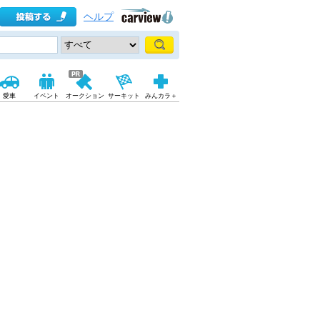
ヘルプ
愛車
イベント
オークション
サーキット
みんカラ＋