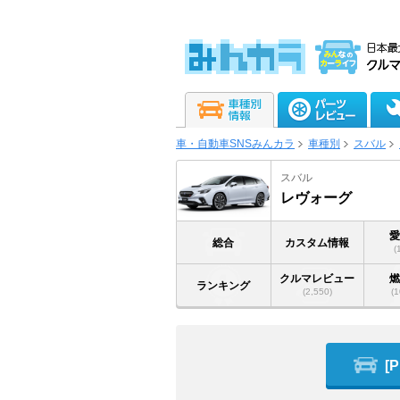
車・自動車SNSみんカラ
車種別
スバル
スバル
レヴォーグ
総合
カスタム情報
(
クルマレビュー
ランキング
(2,550)
(1
[