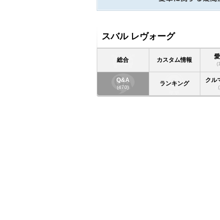
スバル レヴォーグ
総合
カスタム情報
(
Q&A
クル
ランキング
(470)