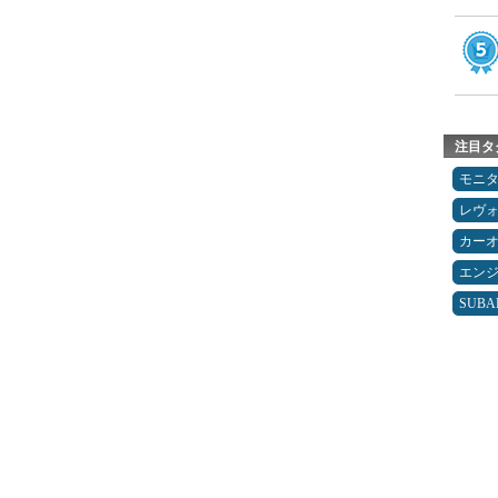
注目タ
モニ
レヴ
カー
エン
SUBA