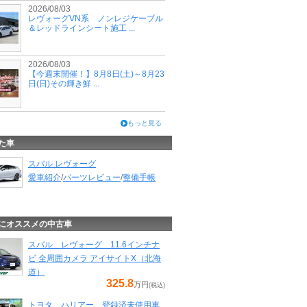
2026/08/03
レヴォーグVN系 ノンレジケーブル
＆レッドラインシート施工 ...
2026/08/03
【今週末開催！】8月8日(土)～8月23
日(日)その輝き鮮 ...
もっと見る
た車
スバル レヴォーグ
愛車紹介
/
パーツレビュー
/
整備手帳
にオススメの中古車
スバル レヴォーグ 11.6インチナ
ビ 全周囲カメラ アイサイトX（北海
道）
325.8
万円
(税込)
トヨタ ハリアー 登録済未使用車