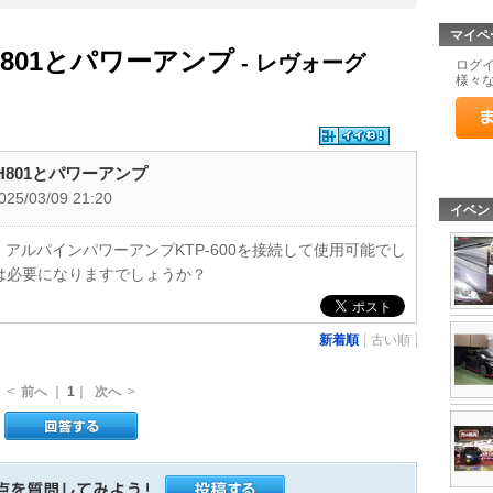
マイペ
H801とパワーアンプ
- レヴォーグ
ログ
様々
H801とパワーアンプ
025/03/09 21:20
イベン
に、アルパインパワーアンプKTP-600を接続して使用可能でし
は必要になりますでしょうか？
新着順
古い順
<
前へ
｜
1
｜
次へ
>