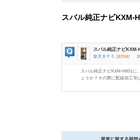
スバル純正ナビKXM-
スバル純正ナビKXM-
柴犬ＢＰ５
2
[質問者]
スバル純正ナビKXM-H801
ょうか？その際に配線加工等