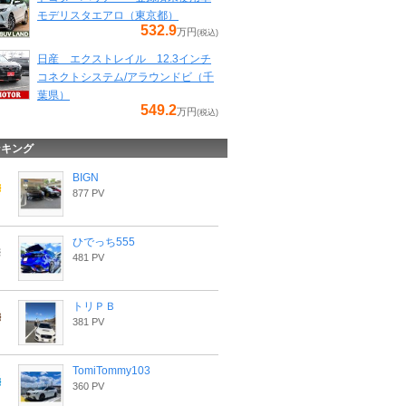
モデリスタエアロ（東京都）
532.9
万円
(税込)
日産 エクストレイル 12.3インチ
コネクトシステム/アラウンドビ（千
葉県）
549.2
万円
(税込)
ンキング
BIGN
877 PV
ひでっち555
481 PV
トリＰＢ
381 PV
TomiTommy103
360 PV