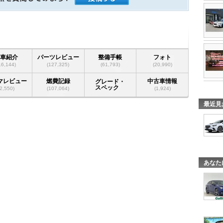
愛車紹介
パーツレビュー
整備手帳
フォト
16,144)
(127,325)
(61,793)
(20,990)
マレビュー
燃費記録
中古車情報
グレード・
スペック
(2,550)
(107,064)
(1,924)
最近見
あなた