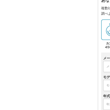
あな
複数
調べ
メー
モデ
年式