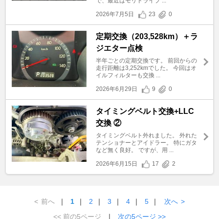
で、最近はモリドライブ ...
2026年7月5日
23
0
定期交換（203,528km）＋ラ
ジエター点検
半年ごとの定期交換です。 前回からの
走行距離は3,252kmでした。 今回はオ
イルフィルターも交換 ...
2026年6月29日
9
0
タイミングベルト交換+LLC
交換 ②
タイミングベルト外れました。 外れた
テンショナーとアイドラー。 特にガタ
など無く良好。 ですが、用 ...
2026年6月15日
17
2
<
前へ
｜
1
｜
2
｜
3
｜
4
｜
5
｜
次へ
>
<< 前の5ページ
｜
次の5ページ >>