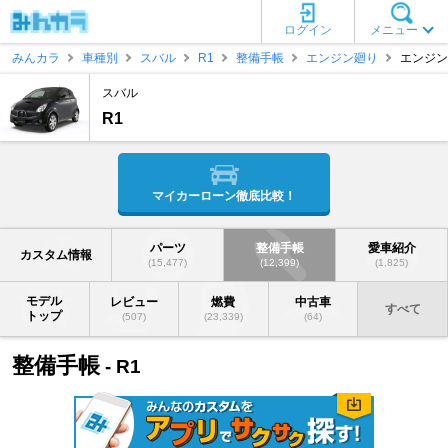
ログイン
メニュー
みんカラ
車種別
スバル
R1
整備手帳
エンジン廻り
エンジン
スバル
R1
マイカーローン徹底比較！
パーツ
整備手帳
愛車紹介
カスタム情報
(15,477)
(12,399)
(1,825)
モデル
レビュー
燃費
中古車
すべて
トップ
(507)
(23,339)
(64)
整備手帳
- R1