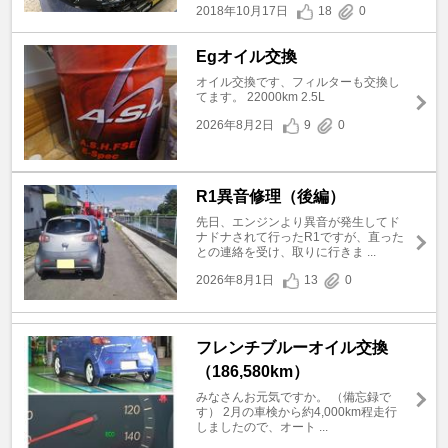
2018年10月17日
18
0
Egオイル交換
オイル交換です、フィルターも交換し
てます。 22000km 2.5L
2026年8月2日
9
0
R1異音修理（後編）
先日、エンジンより異音が発生してド
ナドナされて行ったR1ですが、直った
との連絡を受け、取りに行きま ...
2026年8月1日
13
0
フレンチブルーオイル交換
（186,580km）
みなさんお元気ですか。 （備忘録で
す） 2月の車検から約4,000km程走行
しましたので、オート ...