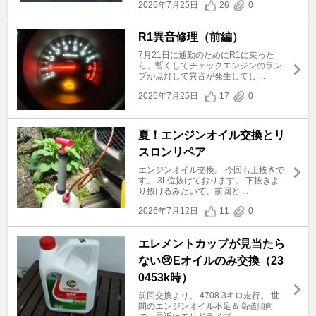
2026年7月25日
26
0
R1異音修理（前編）
7月21日に通勤のためにR1に乗った
ら、暫くしてチェックエンジンのラン
プが点灯して異音が発生してし ...
2026年7月25日
17
0
夏！エンジンオイル交換とリ
スロンリペア
エンジンオイル交換。 今回も上抜きで
す。 3L位抜けております。 下抜きよ
り抜けるみたいで、前回と ...
2026年7月12日
11
0
エレメントカップが見当たら
ない😢Eオイルのみ交換（23
0453k時）
前回交換より、 4708.3キロ走行。 世
間のエンジンオイル不足＆高値傾向