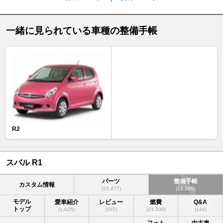
一緒に見られている車種の整備手帳
R2
スバル R1
パーツ
整備手帳
カスタム情報
(15,477)
(12,399)
モデル
愛車紹介
レビュー
燃費
Q&A
トップ
(1,825)
(507)
(23,339)
(144)