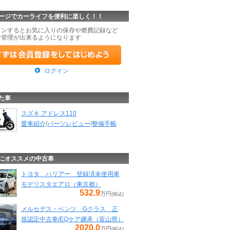
ージでカーライフを便利に楽しく！！
インするとお気に入りの保存や燃費記録など
な管理が出来るようになります
ログイン
た車
スズキ アドレス110
愛車紹介
/
パーツレビュー
/
整備手帳
にオススメの中古車
トヨタ ハリアー 登録済未使用車
モデリスタエアロ（東京都）
532.9
万円
(税込)
メルセデス・ベンツ Gクラス 正
規認定中古車/EQケア継承（富山県）
2020.0
万円
(税込)