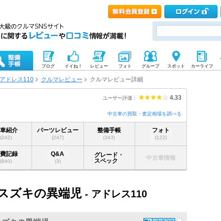
ブログ
イイね！
レビュー
フォト
グループ
スポット
カーライフ
アドレス110
クルマレビュー
クルマレビュー詳細
4.33
ユーザー評価：
中古車の買取・査定相場を調べる
愛車紹介
パーツレビュー
整備手帳
フォト
(242)
(247)
(343)
(122)
燃費記録
Q&A
グレード・
中古車情報
スペック
(840)
(3)
スズキの異端児
- アドレス110