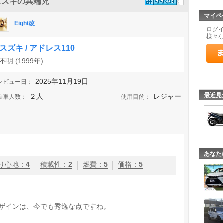
スズキの異端児
マイペ
Eight改
ログ
様々
スズキ / アドレス110
不明 (1999年)
2025年11月19日
レビュー日：
最近見
２人
レジャー
乗車人数：
使用目的：
あなた
り心地
：
4
積載性
：
2
燃費
：
5
価格
：
5
ザインは、今でも秀逸な点ですね。