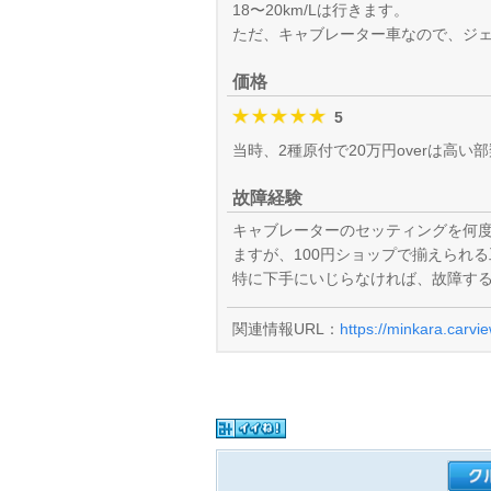
18〜20km/Lは行きます。
ただ、キャブレーター車なので、ジ
価格
5
当時、2種原付で20万円overは高
故障経験
キャブレーターのセッティングを何
ますが、100円ショップで揃えられ
特に下手にいじらなければ、故障す
関連情報URL：
https://minkara.carvi