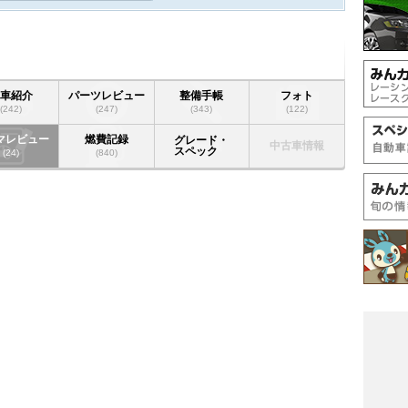
愛車紹介
パーツレビュー
整備手帳
フォト
(242)
(247)
(343)
(122)
マレビュー
燃費記録
グレード・
中古車情報
スペック
(24)
(840)