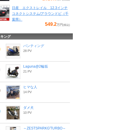
日産 エクストレイル 12.3インチ
コネクトシステム/アラウンドビ（千
葉県）
549.2
万円
(税込)
ンキング
バンティング
28 PV
Laguna@2輪垢
21 PV
ヒマな人
14 PV
ダメ犬
10 PV
～ZESTSPARKG'TURBO～