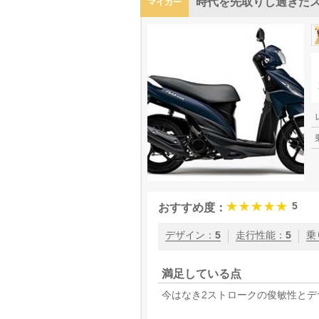
時代を先取りし過ぎた
マイカー
5
おすすめ度：
デザイン
：
5
走行性能
：
5
乗
満足している点
今はなき2ストロークの俊敏性とデ