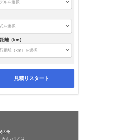
距離（km）
見積りスタート
その他
みんカラとは