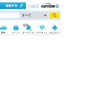
ヘルプ
愛車
イベント
オークション
サーキット
みんカラ＋