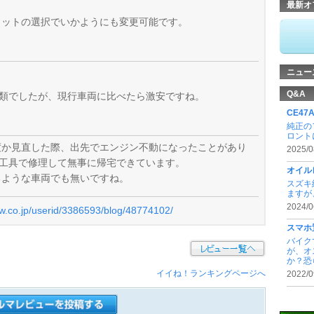
最新オ
ェットの選択でいかようにも変更可能です。
ニュー
Q&A
い部類でしたが、現行車両に比べたら激安ですね。
CE4
純正の
ロントに
度か見直した際、出先でエンジン不動になったことがあり
2025/0
る工具で修理して無事に帰宅できています。
オイル
るような車両でも無いですね。
スズキ
ますが
2024/0
ew.co.jp/userid/3386593/blog/48774102/
スマホ
バイク
が、オ
か？恐ら
イイね！ランキングページへ
2022/0