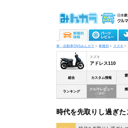
車・自動車SNSみんカラ
車種別
スズキ
スズキ
アドレス110
総合
カスタム情報
クルマレビュー
ランキング
(24)
時代を先取りし過ぎた