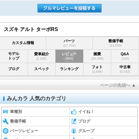
スズキ アルト ターボRS
パーツ
整備手帳
カスタム情報
(17,704)
(13,550)
モデル
愛車紹介
レビュー
燃費
Q&A
トップ
(2,105)
(389)
(29,356)
(102)
フォト
中古車
ブログ
スペック
ランキング
(2,456)
(4,332)
ページの先頭へ ▲
みんカラ 人気のカテゴリ
車種別
イイね！
整備手帳
ブログ
パーツレビュー
グループ