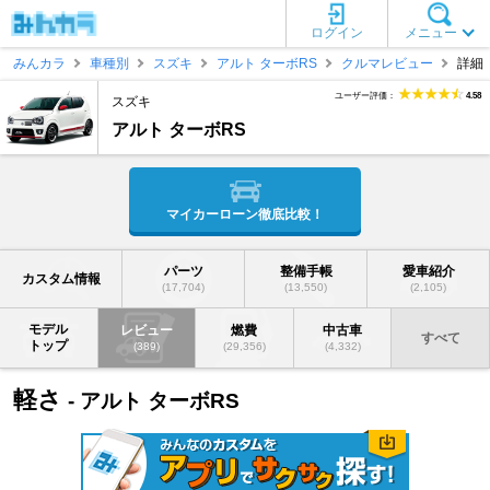
ログイン
メニュー
みんカラ
車種別
スズキ
アルト ターボRS
クルマレビュー
詳細
ユーザー評価：
4.58
スズキ
アルト ターボRS
マイカーローン徹底比較！
パーツ
整備手帳
愛車紹介
カスタム情報
(17,704)
(13,550)
(2,105)
モデル
レビュー
燃費
中古車
すべて
トップ
(389)
(29,356)
(4,332)
軽さ
- アルト ターボRS