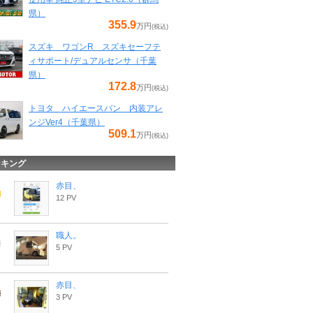
県）
355.9
万円
(税込)
スズキ ワゴンR スズキセーフテ
ィサポート/デュアルセンサ（千葉
県）
172.8
万円
(税込)
トヨタ ハイエースバン 内装アレ
ンジVer4（千葉県）
509.1
万円
(税込)
ンキング
赤目、
12 PV
職人。
5 PV
赤目、
3 PV