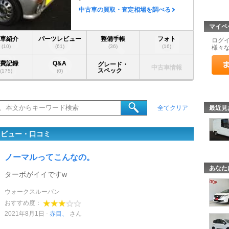
-
中古車の買取・査定相場を調べる
マイペ
愛車紹介
パーツレビュー
整備手帳
フォト
ログ
(10)
(61)
(36)
(16)
様々
燃費記録
Q&A
グレード・
中古車情報
スペック
(175)
(0)
最近見
全てクリア
レビュー・口コミ
ノーマルってこんなの。
あなた
ターボがイイですw
ウォークスルーバン
おすすめ度：
2021年8月1日
赤目、
さん