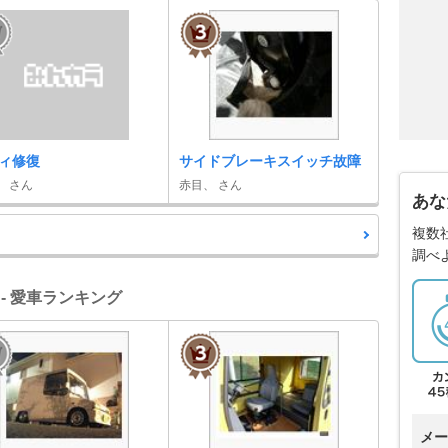
ィ修復
サイドブレーキスイッチ故障
。 さん
赤目、 さん
あな
複数
調べ
- 愛車ランキング
メー