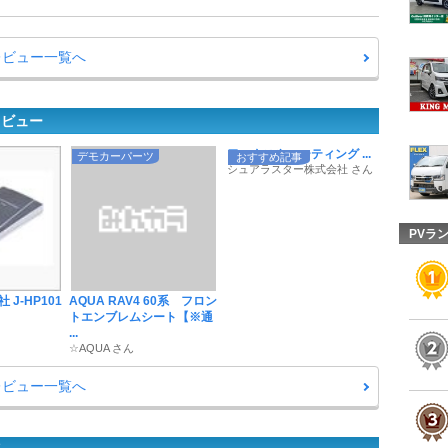
レビュー一覧へ
レビュー
ワックスやコーティング ...
デモカーパーツ
おすすめ記事
シュアラスター株式会社 さん
PVラ
J-HP101
AQUA RAV4 60系 フロン
トエンブレムシート【※通
...
☆AQUA さん
レビュー一覧へ