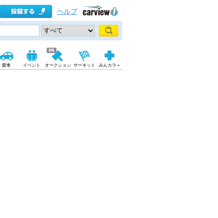
ヘルプ
愛車
イベント
オークション
サーキット
みんカラ＋