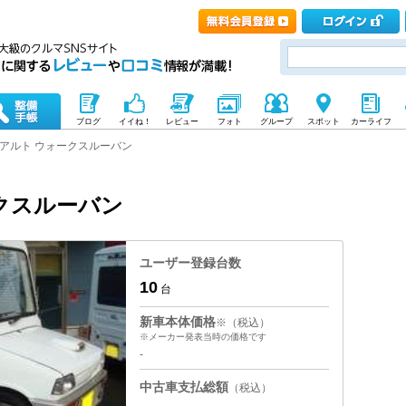
ブログ
イイね！
レビュー
フォト
グループ
スポット
カーライフ
アルト ウォークスルーバン
クスルーバン
ユーザー登録台数
10
台
新車本体価格
※（税込）
※メーカー発表当時の価格です
-
中古車支払総額
（税込）