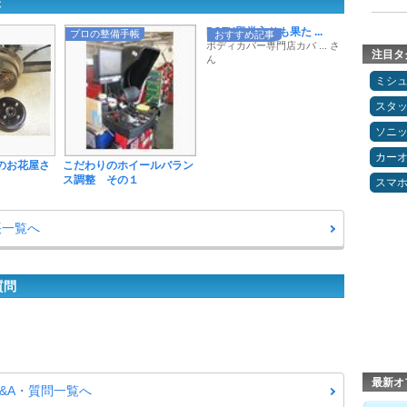
帳
POTY殿堂入りも果た ...
プロの整備手帳
おすすめ記事
ボディカバー専門店カバ ... さ
注目タ
ん
ミシ
スタ
ソニ
カー
らのお花屋さ
こだわりのホイールバラン
ス調整 その１
スマ
帳一覧へ
質問
最新オ
&A・質問一覧へ