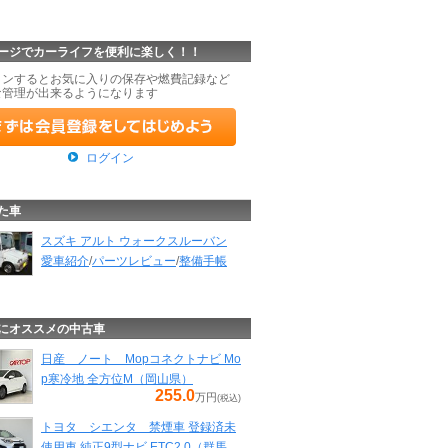
ージでカーライフを便利に楽しく！！
インするとお気に入りの保存や燃費記録など
な管理が出来るようになります
ログイン
た車
スズキ アルト ウォークスルーバン
愛車紹介
/
パーツレビュー
/
整備手帳
にオススメの中古車
日産 ノート Mopコネクトナビ Mo
p寒冷地 全方位M（岡山県）
255.0
万円
(税込)
トヨタ シエンタ 禁煙車 登録済未
使用車 純正9型ナビ ETC2.0（群馬