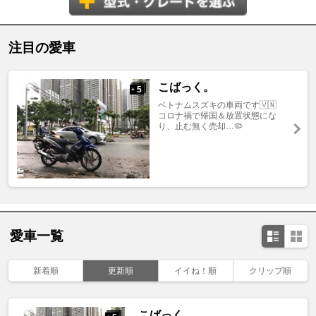
注目の愛車
こばっく。
5
+
ベトナムスズキの車両です🇻🇳
コロナ禍で帰国＆放置状態にな
り、止む無く売却…🦠
愛車一覧
新着順
更新順
イイね！順
クリップ順
こばっく。