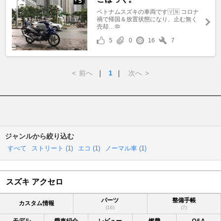
5
+
ベトナムスズキの車両です🇻🇳 コロナ
禍で帰国＆放置状態になり、止む無く
売却…🦠
5
0
16
7
<
前へ
｜
1
｜
次へ
>
ジャンルから絞り込む
すべて
ストリート (
1
)
エコ (
1
)
ノーマル車 (
1
)
スズキ アクセロ
パーツ
整備手帳
カスタム情報
(16)
(7)
モデル
愛車紹介
レビュー
燃費
Q&A