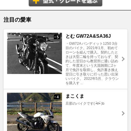
注目の愛車
とむ GW72A&SA36J
5
+
・GW72A バンディット1250 3台
目のバイク。2021年1月、初めて
ローンを組んで購入。契約したと
きは大型二輪を持っておらず、契
約した翌日から教習所に通い詰め
て、年度末という大混雑期に2ヶ
月で免許を取得し、免許書き換え
翌日に引き取りに行った思い出深
いバイク。 2022年5月、クラウン
を購入す ...
まこくま
4
+
旦那のバイクです( •̀∀•́ )b