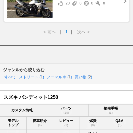
20
0
0
0
<
前へ
｜
1
｜
次へ
>
ジャンルから絞り込む
すべて
ストリート (
1
)
ノーマル車 (
1
)
買い物 (
2
)
スズキ バンディット1250
パーツ
整備手帳
カスタム情報
(14)
(1)
モデル
愛車紹介
レビュー
燃費
Q&A
トップ
(6)
(1)
(0)
(0)