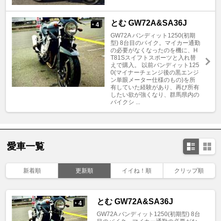
とむ GW72A&SA36J
4
+
GW72A バンディット1250(初期
型) 8台目のバイク。マイカー通勤
の必要がなくなったのを機に、H
T81Sスイフトスポーツと入れ替
えで購入。 以前バンディット125
0(マイナーチェンジ後の黒エンジ
ン単眼メーター仕様のもの)を所
有していた経験があり、再び所有
したい欲が強くなり、群馬県内の
バイクシ ...
愛車一覧
新着順
更新順
イイね！順
クリップ順
とむ GW72A&SA36J
4
+
GW72A バンディット1250(初期型) 8台