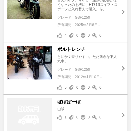
目のバイク。マイカー通勤の必要がな
くなったのを機に、HT81Sスイフトス
ポーツと入れ替えで購入。 以 ...
グレード
GSF1250
所有期間
2025年3月8日～
4
0
0
0
ボルトレンチ
2
+
とにかく乗りやすい。ただ残念な不人
気車。
グレード
GSF1250
所有期間
2012年1月10日～
5
0
0
0
ぼぼぼーぼ
山賊
1
0
0
0