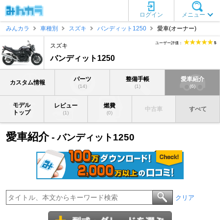
ログイン
メニュー
みんカラ
車種別
スズキ
バンディット1250
愛車(オーナー)
ユーザー評価：
5
スズキ
バンディット1250
パーツ
整備手帳
愛車紹介
カスタム情報
(14)
(1)
(6)
モデル
レビュー
燃費
中古車
すべて
トップ
(1)
(0)
愛車紹介
- バンディット1250
クリア