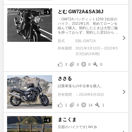
とむ GW72A&SA36J
5
+
・GW72A バンディット1250 3台目の
バイク。2021年1月、初めてローンを
組んで購入。契約したときは大型二輪
を持っておらず、契約した翌日から ...
型式
EBL-GW72A
所有期間
2021年3月10日～2022年5
月3日(約1年間)
3
0
0
0
ささる
試乗車落ちの中古車を購入。
所有期間
～2019年6月30日
1
0
14
1
まこくま
4
+
旦那のバイクです( •̀∀•́ )b