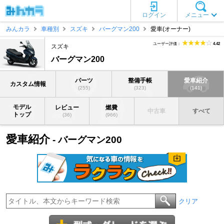
ログイン
メニュー
みんカラ
車種別
スズキ
バーグマン200
愛車(オーナー)
ユーザー評価：
4.42
スズキ
バーグマン200
パーツ
整備手帳
愛車紹介
カスタム情報
(255)
(323)
(141)
モデル
レビュー
燃費
中古車
すべて
トップ
(36)
(966)
愛車紹介
- バーグマン200
クリア