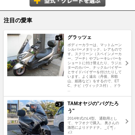
注目の愛車
グラッツェ
5
+
ボディーカラーは、マットムーン
シルバーメタリック、レアもので
す。スクリーン（スペインメーカ
ー、プーチ）やブレーキレバーを
ショートに付け替えたり、ラジエ
ターのカバー、ナックルバイザー
とサイドバイザーを付けたりして
います。よく遠出（丹後、和歌
山、姫路など）をするので、ET
C、ナビ（ヴィックス付）、ドラ
...
TAMオヤジの"バグたろ
3
+
う"
2014年式のL4型。 通勤用とし
て、ヤフオクで購入。 奥さんの
激怒によりドナドナ。 _:(´ཀ`」
∠):