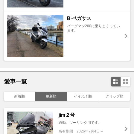
B-ペガサス
バーグマン200に乗りまくってい
ます。
愛車一覧
新着順
更新順
イイね！順
クリップ順
jim２号
通勤、ツーリング用です。
所有期間
2026年7月4日～