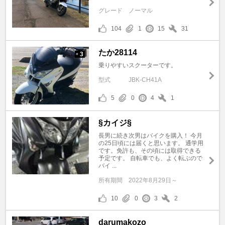
グレード
ノーマル
104
1
15
31
たか28114
3
+
乗りやすいスクーターです。
型式
JBK-CH41A
5
0
4
1
§カイジ§
長男に続き次男はバイクを購入！ 今月
の25日頃には届くと思います。 通学用
です。免許も、その頃には取得できる
予定です。 自転車でも、よく転ぶので
バイ ...
所有期間
2022年8月29日～
10
0
3
2
darumakozo