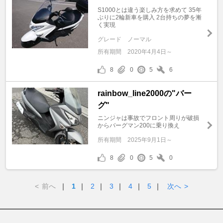
S1000とは違う楽しみ方を求めて 35年
ぶりに2輪新車を購入 2台持ちの夢を漸
く実現
グレード
ノーマル
所有期間
2020年4月4日～
8
0
5
6
rainbow_line2000の"バー
グ"
ニンジャは事故でフロント周りが破損
からバーグマン200に乗り換え
所有期間
2025年9月1日～
8
0
5
0
<
前へ
｜
1
｜
2
｜
3
｜
4
｜
5
｜
次へ
>