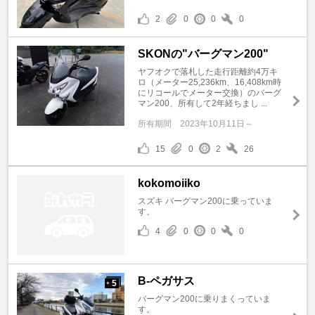
2
0
0
0
SKONの"バーグマン200"
ヤフオクで落札した走行距離約4万キ
ロ（メーター25,236km、16,408km時
にリコールでメーター交換）のバーグ
マン200、所有して2年経ちまし ...
所有期間
2023年10月11日～
15
0
2
26
kokomoiiko
スズキ バーグマン200に乗っていま
す。
4
0
0
0
B-ペガサス
5
+
バーグマン200に乗りまくっていま
す。